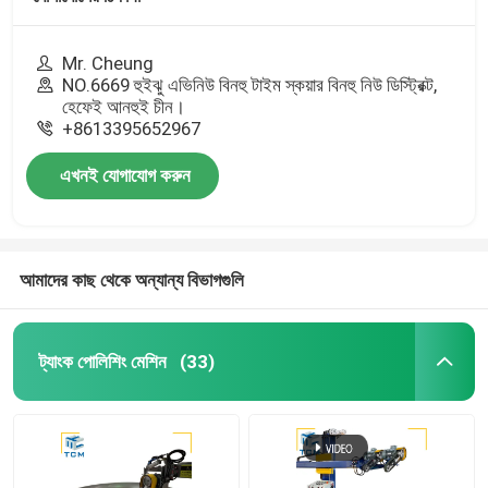
Mr. Cheung
NO.6669 হুইঝু এভিনিউ বিনহু টাইম স্কয়ার বিনহু নিউ ডিস্ট্রিক্ট,
হেফেই আনহুই চীন।
+8613395652967
এখনই যোগাযোগ করুন
আমাদের কাছ থেকে অন্যান্য বিভাগগুলি
ট্যাংক পোলিশিং মেশিন
(33)