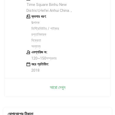
Time Square Binhu New
District,Hefei Anhui China. ,
ব্যবসার ধরণ:
উত্পাদক
ডিস্ট্রিবিউটর / পাইকার
রপ্তানিকারক
বিক্রেতা
অন্যান্য
এমপ্লয়িজ নং:
120~150সম্প্রদায়
বছর প্রতিষ্ঠিত:
2018
আরো দেখুন
যোগাযোগের ঠিকানা