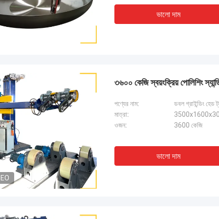
ভালো দাম
৩৬০০ কেজি স্বয়ংক্রিয় পোলিশিং স্যান্
পণ্যের নাম:
ডবল গ্রাইন্ডিং হেড ট
মাত্রা:
3500x1600x308
ওজন:
3600 কেজি
ভালো দাম
DEO