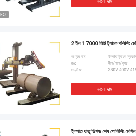
ভালো দাম
DEO
2 ইন 1 7000 মিমি ট্যাংক পলিশিং মেশিন 
পণ্যের নাম:
ইস্পাত ট্যাংক স্বয়ং
রঙ:
নীল/লাল/ধূসর
ভোল্টেজ:
380V 400V 415V
ভালো দাম
ইস্পাত ধাতু ডিশড শেষ পোলিশিং মেশিন উল