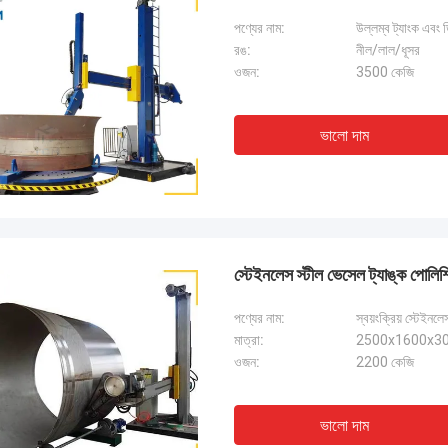
পণ্যের নাম:
উল্লম্ব ট্যাংক এবং ড
রঙ:
নীল/লাল/ধূসর
ওজন:
3500 কেজি
ভালো দাম
স্টেইনলেস স্টীল ভেসেল ট্যাঙ্ক পোলি
পণ্যের নাম:
স্বয়ংক্রিয় স্টেইনল
মাত্রা:
2500x1600x308
ওজন:
2200 কেজি
ভালো দাম