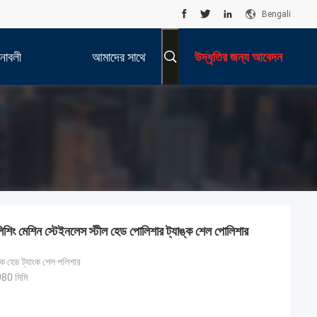
Bengali
নাবলী
আমাদের সাথে
উদ্ধৃতির জন্য আবেদন
যোগাযোগ করুন
শিং মেশিন স্টেইনলেস স্টীল হেড পোলিশার ট্যাঙ্ক শেল পোলিশার
াংক হেড ট্যাংক শেল পলিশার
0 মিমি