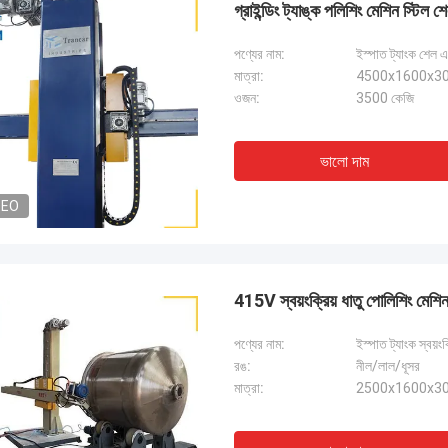
গ্রাইন্ডিং ট্যাঙ্ক পলিশিং মেশিন স্টিল শ
পণ্যের নাম:
ইস্পাত ট্যাংক শেল এ
মাত্রা:
4500x1600x308
ওজন:
3500 কেজি
ভালো দাম
DEO
415V স্বয়ংক্রিয় ধাতু পোলিশিং মেশিন 
পণ্যের নাম:
ইস্পাত ট্যাংক স্বয়ং
রঙ:
নীল/লাল/ধূসর
মাত্রা:
2500x1600x308