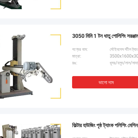
3050 মিমি 1 টন ধাতু পোলিশিং সরঞ্জাম 
পণ্যের নাম:
স্টেইনলেস স্টীল ট্য
মাত্রা:
3500x1600x305
রঙ:
ধূসর/হলুদ/লাল/সাদা
ভালো দাম
ফিল্টার হাউজিং পৃষ্ঠ ট্যাংক পলিশিং মে