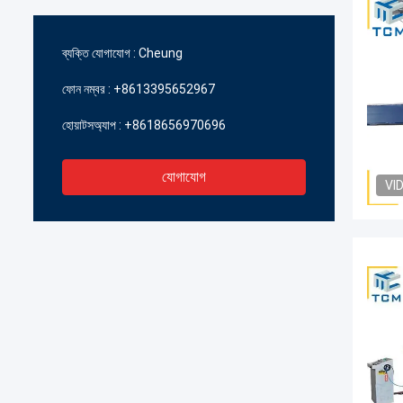
ব্যক্তি যোগাযোগ :
Cheung
ফোন নম্বর :
+8613395652967
হোয়াটসঅ্যাপ :
+8618656970696
যোগাযোগ
VI