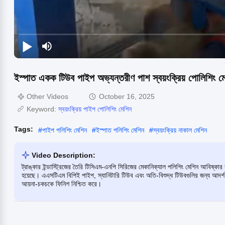
ইস্পাত একক টিউব পাইপ অভ্যন্তরীণ পাশ স্বয়ংক্রিয় পোলিশিং ম
Other Videos
October 16, 2025
Keyword:
স্বয়ংক্রিয় পাইপ পোলিশিং মেশিন
Tags:
#
পাইপ পলিশিং মেশিন
#
ইস্পাত পলিশিং মেশিন
#
স্বয়ংক্রিয় নাকাল মেশিন
Video Description:
ট্রাঙ্কার ইন্ডাস্ট্রিজের তৈরি টিসিএম-এনপি সিরিজের মেকানিক্যাল পলিশিং মেশিন আবিষ্কা
হয়েছে। এএসটিএম বিপিই পাইপ, স্যানিটারি টিউব এবং অতি-বিশুদ্ধ টিউবগুলির জন্য আদর্
আয়না-চকচকে ফিনিশ নিশ্চিত করে।