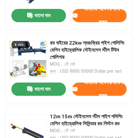
আমাদের সাথে যোগাযোগ
ভালো দাম
কারখানা পরিদর্শন
করুন
গুণমান নিয়ন্ত্রণ
রড বাইরের 22kw স্বয়ংক্রিয় পাইপ পোলিশিং
মেশিন হাইড্রোলিক স্টেইনলেস স্টীল টিউব
আমাদের সাথে যোগাযোগ করুন
পোলিশার
MOQ：১টি সেট
মূল্য：USD 9000-50000 Dollar per set
খবর
আমাদের সাথে যোগাযোগ
ভালো দাম
করুন
মামলা
একটি উদ্ধৃতি অনুরোধ
12m 15m স্টেইনলেস স্টীল পাইপ পলিশিং
মেশিন হাইড্রোলিক সিলিন্ডার রড পিস্টন রড
MOQ：১টি সেট
ট্যাংক পোলিশিং মেশিন
মূল্য：USD 9000-50000 Dollar per set