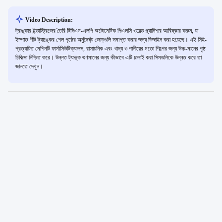
Video Description:
ট্রাঙ্কার ইন্ডাস্ট্রিজের তৈরি টিসিএম-এলপি অটোমেটিক পিএলসি ওয়েল্ড প্ল্যানিশার আবিষ্কার করুন, যা
ইস্পাত শীট ট্যাঙ্কের শেল পৃষ্ঠের অনুদৈর্ঘ্য জোড়গুলি সমাপ্ত করার জন্য ডিজাইন করা হয়েছে। এই সিই-
প্রত্যয়িত মেশিনটি ফার্মাসিউটিক্যালস, রাসায়নিক এবং খাদ্য ও পানীয়ের মতো শিল্পের জন্য উচ্চ-মানের পৃষ্ঠ
চিকিত্সা নিশ্চিত করে। উন্নত ট্যাঙ্ক গুণমানের জন্য কীভাবে এটি ঢালাই করা সিমগুলিকে উন্নত করে তা
জানতে দেখুন।