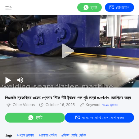
চ্যাট
যোগাযোগ
পিএলসি স্বয়ংক্রিয় ওয়েল্ড প্লেনার স্টিল শীট ট্যাংক শেল পৃষ্ঠ লম্বা welds সমাপ্তির জন্য
Other Videos
October 16, 2025
Keyword:
ওয়েল্ড প্ল্যানার
চ্যাট
আমাদের সাথে যোগাযোগ করুন
Tags:
#
ওয়েল্ড প্ল্যানার
#
প্ল্যানার মেশিন
#
সিউম প্ল্যানিং মেশিন