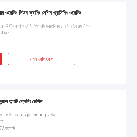
র ওয়েল্ডিং সিউম ক্রাশিং মেশিন প্ল্যানিশিং ওয়েল্ডিং
য ঢালাই সীম ক্রাশিং মেশিন পিএলসি স্বয়ংক্রিয় ঢালাই লাইন প্ল্যানিশার
 মিমি
এখন যোগাযোগ
য়াল ফ্ল্যাট প্লেনিং মেশিন
দৈর্ঘ্য ঢালাই seams planishng মেশিন
াদি
 ইত্যাদি