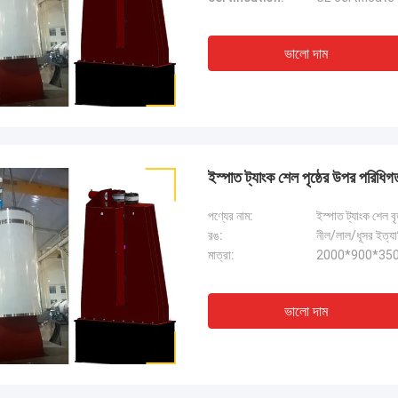
ভালো দাম
ইস্পাত ট্যাংক শেল পৃষ্ঠের উপর পরিধ
পণ্যের নাম:
ইস্পাত ট্যাংক শেল
রঙ:
নীল/লাল/ধূসর ইত্যা
মাত্রা:
2000*900*3
ভালো দাম