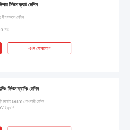
ানিশার সিউম ফ্ল্যাট মেশিন
লাই সীম সমতল মেশিন
 মিমি
এখন যোগাযোগ
়েল্ডিং সিউম ক্রাশিং মেশিন
ৈর্ঘ্য ঢালাই seam পেষণকারী মেশিন
 ইত্যাদি