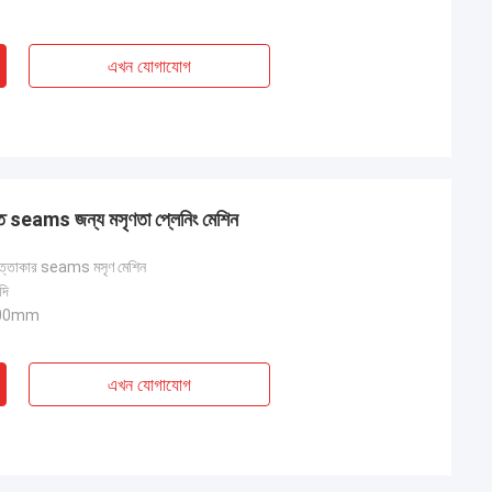
এখন যোগাযোগ
িগত seams জন্য মসৃণতা প্লেনিং মেশিন
 বৃত্তাকার seams মসৃণ মেশিন
দি
500mm
এখন যোগাযোগ