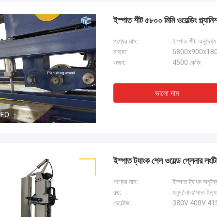
ইস্পাত শীট ৫৮০০ মিমি ওয়েল্ডিং প্ল্যানিশা
পণ্যের নাম:
ইস্পাত শীট অনুদৈর্ঘ্
মাত্রা:
5800x900x1800
ওজন:
4500 কেজি
ভালো দাম
DEO
ইস্পাত ট্যাংক শেল ওয়েল্ড প্লেনার লংটিচু
পণ্যের নাম:
ইস্পাত ট্যাংক অনু
রঙ:
হলুদ/লাল/সাদা ইত্য
ভোল্টেজ:
380V 400V 415V