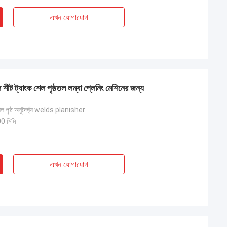
এখন যোগাযোগ
িল শীট ট্যাংক শেল পৃষ্ঠতল লম্বা প্লেনিং মেশিনের জন্য
েল পৃষ্ঠ অনুদৈর্ঘ্য welds planisher
 মিমি
এখন যোগাযোগ