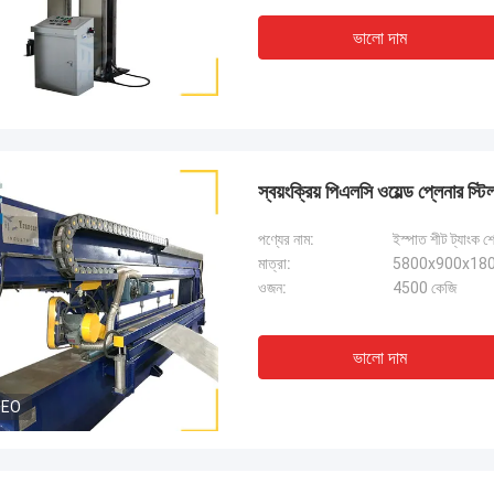
ভালো দাম
স্বয়ংক্রিয় পিএলসি ওয়েল্ড প্লেনার স্ট
পণ্যের নাম:
ইস্পাত শীট ট্যাংক শ
মাত্রা:
5800x900x1800
ওজন:
4500 কেজি
ভালো দাম
DEO