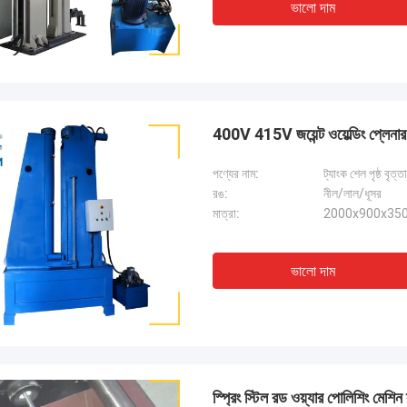
ভালো দাম
400V 415V জয়েন্ট ওয়েল্ডিং প্লেনার ইস
পণ্যের নাম:
ট্যাংক শেল পৃষ্ঠ বৃ
রঙ:
নীল/লাল/ধূসর
মাত্রা:
2000x900x3500
ভালো দাম
স্প্রিং স্টিল রড ওয়্যার পোলিশিং মেশিন 