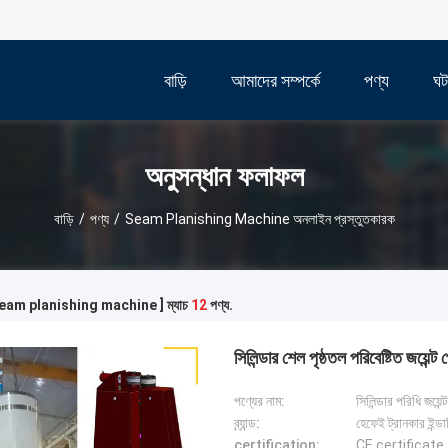
বাড়ি
আমাদের সম্পর্কে
পণ্য
ঘট
অনুসন্ধান ফলাফল
বাড়ি
/
পণ্য
/
Seam Planishing Machine অনলাইন প্রস্তুতকারক
 [ seam planishing machine ] ম্যাচ
12
পণ্য.
সিলিন্ডার শেল পৃষ্ঠতল পরিবেষ্টিত জয়েন্
পণ্যের নাম:
সিলিন্ডার পরিধি জয়েন্
ব্র্যান্ড:
হেফেই ট্রানকার ইন্ডাস
certification:
CE certificate