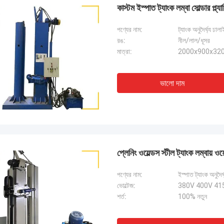
কাস্টম ইস্পাত ট্যাংক লম্বা সোল্ডার প্ল্য
পণ্যের নাম:
ট্যাংক অনুদৈর্ঘ্য ঢা
রঙ:
নীল/লাল/ধূসর
মাত্রা:
2000x900x3200
ভালো দাম
প্লেনিং ওয়েল্ডস স্টীল ট্যাংক লম্বায় ওয
পণ্যের নাম:
ইস্পাত ট্যাংক অনুদ
ভোল্টেজ:
380V 400V 415V
শর্ত:
100% নতুন