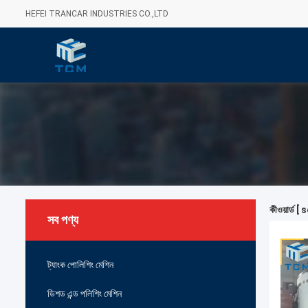
HEFEI TRANCAR INDUSTRIES CO.,LTD
কীওয়ার্ড
সব পণ্য
ট্যাংক পোলিশিং মেশিন
ডিশড এন্ড পলিশিং মেশিন