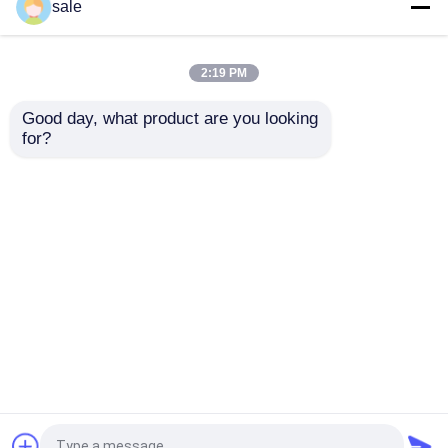
ইস্পাত ধাতব তারের 2m/S
120 - 200m/H স্বয়ংক্রিয়
sale
পলিশিং মেশিন রডস স্যান্ডিং
রড মরিচা অপসারণ মেশিন তারের
ডিস্কাল গ্রিলিং মেশিন
পৃষ্ঠ গ্রিলিং লিনিং
2:19 PM
ভালো দাম
ভালো দাম
Good day, what product are you looking 
for?
আমাদের সাথে যোগাযোগ করুন
আমাদের সাথে যোগাযোগ করুন
আরো দেখুন
বাড়ি
আমাদের সম্পর্কে
আমাদের সাথে যোগাযোগ করুন
সাইট ম্যাপ
গোপনীয়তা নীতি
গুণ
ট্যাংক পোলিশিং মেশিন
চীন কারখানা.Copyright © 2026