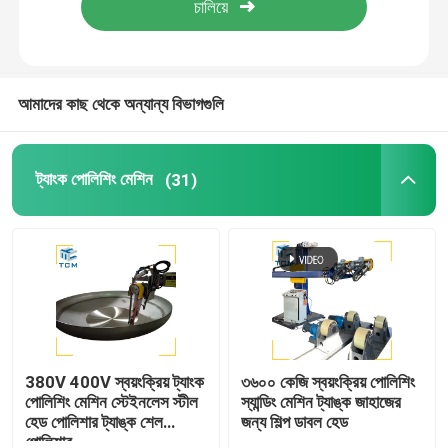
কারখানা পরিদর্শন
আমাদের কাছ থেকে অন্যান্য বিভাগগুলি
গুণমান নিয়ন্ত্রণ
ট্যাংক পোলিশিং মেশিন
(31)
আমাদের সাথে যোগাযোগ করুন
খবর
মামলা
একটি উদ্ধৃতি অনুরোধ
380V 400V স্বয়ংক্রিয় ট্যাংক
৩৬০০ কেজি স্বয়ংক্রিয় পোলিশিং
পোলিশিং মেশিন স্টেইনলেস স্টীল
স্যান্ডিং মেশিন ট্যাঙ্ক জাহাজের
হেড পোলিশার ট্যাঙ্ক শেল
জন্য শিল্প ডাবল হেড
ট্যাংক পোলিশিং মেশিন
পোলিশার