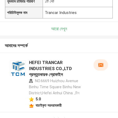
ন্যূনতম চাহিদার পরিমাণ
১টি সেট
পরিচিতিমুলক নাম
Trancar Industries
আরো দেখুন
আমাদের সম্পর্কে
HEFEI TRANCAR
INDUSTRIES CO.,LTD
প্রস্তুতকারক প্রোফাইল
NO.6669 Huizhou Avenue
Binhu Time Square Binhu New
District,Hefei Anhui China. ,চীন
5.0
যাচাইকৃত সরবরাহকারী