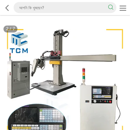
2
/
7