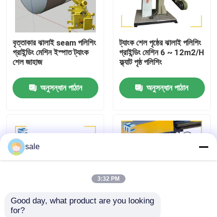
কারখানা পরিদর্শন
বৃত্তাকার ঝালাই seam পলিশিং
ট্যাংক শেল পৃষ্ঠের ঝালাই পলিশিং
গ্রাইন্ডিং মেশিন ইস্পাত ট্যাংক
গ্রাইন্ডিং মেশিন 6 ~ 12m2/H
গুণমান নিয়ন্ত্রণ
শেল জাহাজ
ফ্ল্যাট পৃষ্ঠ পলিশিং
অনুসন্ধান পাঠান
অনুসন্ধান পাঠান
আমাদের সাথে যোগাযোগ করুন
খবর
sale
মামলা
3:32 PM
একটি উদ্ধৃতি অনুরোধ
Good day, what product are you looking 
for?
ট্যাংক পোলিশিং মেশিন
415V কার্বন ইস্পাত চাপ ঝালাই
লম্বা 1800mm ওয়েল্ড