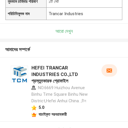
ন্যূনতম চাহিদার পরিমাণ
১টি সেট
পরিচিতিমুলক নাম
Trancar Industries
আরো দেখুন
আমাদের সম্পর্কে
HEFEI TRANCAR
INDUSTRIES CO.,LTD
প্রস্তুতকারক প্রোফাইল
NO.6669 Huizhou Avenue
Binhu Time Square Binhu New
District,Hefei Anhui China. ,চীন
5.0
যাচাইকৃত সরবরাহকারী