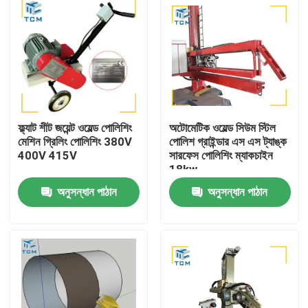
ফ্ল্যাট শীট জয়েন্ট ওয়েল্ড পোলিশিং
অটোমেটিক ওয়েল্ড সিউম স্টিল
মেশিন গ্রিলিং পোলিশিং 380V
পোলিশ গ্রাইন্ডার এস এস ট্যাঙ্ক
400V 415V
সারফেস পোলিশিং ম্যাকচাইন
18kw
অনুসন্ধান পাঠান
অনুসন্ধান পাঠান
বাড়ি
পণ্য
আমাদের সম্বন্ধে