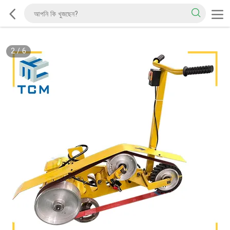
2
/
6