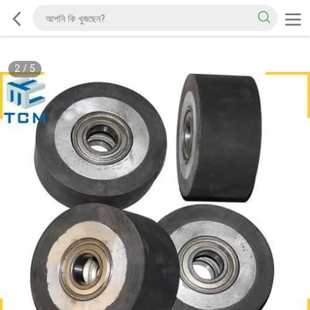
2
/
5