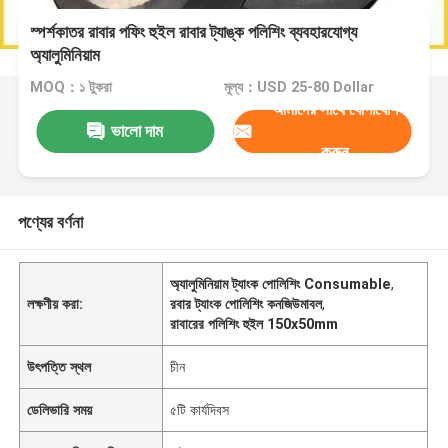
স্পর্শকাতর রাবার পফিং হুইল রাবার ট্যাঙ্ক পলিশিং ব্যবহারযোগ্য
অ্যালুমিনিয়াম
MOQ：১ টুকরা
মূল্য：USD 25-80 Dollar
আমাদের সাথে যোগাযোগ
ভালো দাম
করুন
পণ্যের বর্ণনা
অ্যালুমিনিয়াম ট্যাংক পোলিশিং Consumable
,
লক্ষণীয় করা:
রবার ট্যাংক পোলিশিং কনজিউমাবল
,
রাবারের পলিশিং হুইল 150x50mm
উৎপত্তি স্থল
চীন
ডেলিভারি সময়
৫টি কার্যদিবস