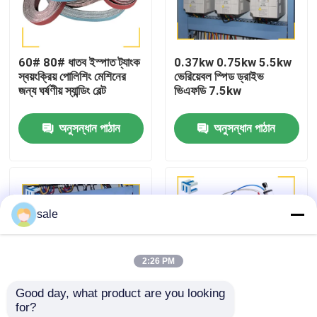
কারখানা পরিদর্শন
60# 80# ধাতব ইস্পাত ট্যাংক
0.37kw 0.75kw 5.5kw
স্বয়ংক্রিয় পোলিশিং মেশিনের
ভেরিয়েবল স্পিড ড্রাইভ
গুণমান নিয়ন্ত্রণ
জন্য ঘর্ষণীয় স্যান্ডিং বেল্ট
ভিএফডি 7.5kw
অনুসন্ধান পাঠান
অনুসন্ধান পাঠান
আমাদের সাথে যোগাযোগ করুন
খবর
sale
মামলা
2:26 PM
একটি উদ্ধৃতি অনুরোধ
Good day, what product are you looking 
for?
ট্যাংক পোলিশিং মেশিন
0.75kw 4kw Vfd ড্রাইভ
মিরর ফিনিশিং পফিং ওয়াক্স পলিশিং