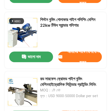
করুন
পিস্টন বুফিং গোলাকার পাইপ পলিশিং মেশিন
22kw টিউব স্যান্ডার পলিশার
আমাদের সাথে যোগাযোগ
ভালো দাম
করুন
রড সারফেস ক্রোমড পাইপ বুফিং
মেশিনহাইড্রোলিক সিলিন্ডার গ্রাইন্ডিং লিনিং
MOQ：১টি সেট
মূল্য：USD 9000-50000 Dollar per set
আমাদের সাথে যোগাযোগ