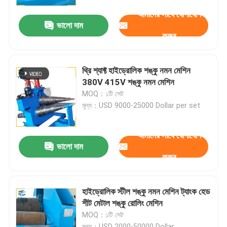
আমাদের সাথে যোগাযোগ
ভালো দাম
কারখানা পরিদর্শন
করুন
গুণমান নিয়ন্ত্রণ
থ্রি শ্যাফ্ট হাইড্রোলিক শঙ্কু নমন মেশিন
380V 415V শঙ্কু নমন মেশিন
আমাদের সাথে যোগাযোগ করুন
MOQ：১টি সেট
মূল্য：USD 9000-25000 Dollar per set
খবর
আমাদের সাথে যোগাযোগ
ভালো দাম
করুন
মামলা
একটি উদ্ধৃতি অনুরোধ
হাইড্রোলিক স্টীল শঙ্কু নমন মেশিন ট্যাংক হেড
শীট মেটাল শঙ্কু রোলিং মেশিন
MOQ：১টি সেট
ট্যাংক পোলিশিং মেশিন
মূল্য：USD 2000-50000 Dollar