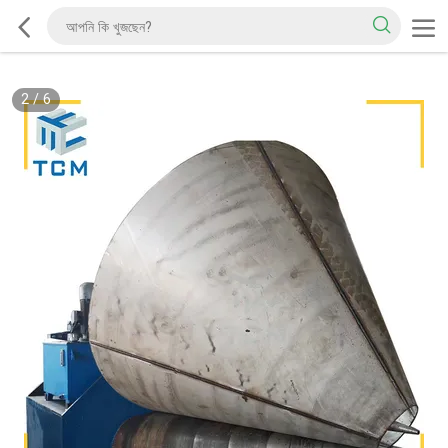
2
/
6