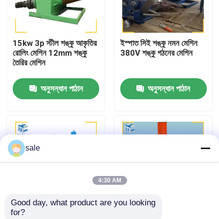
কারখানা পরিদর্শন
15kw 3p স্টীল শঙ্কু আকৃতির
ইস্পাত সিই শঙ্কু নমন মেশিন
রোলিং মেশিন 12mm শঙ্কু
380V শঙ্কু গঠনের মেশিন
গুণমান নিয়ন্ত্রণ
তৈরির মেশিন
অনুসন্ধান পাঠান
অনুসন্ধান পাঠান
আমাদের সাথে যোগাযোগ করুন
খবর
sale
মামলা
4:30 AM
একটি উদ্ধৃতি অনুরোধ
Good day, what product are you looking 
for?
ট্যাংক পোলিশিং মেশিন
3 রোলার হাইড্রোলিক শঙ্কু
বিশেষ শীট ধাতু শঙ্কু রোলিং