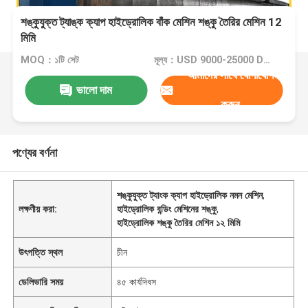
শঙ্কুযুক্ত ট্যাঙ্ক ক্যাপ হাইড্রোলিক বাঁক মেশিন শঙ্কু তৈরির মেশিন 12
মিমি
MOQ：১টি সেট
মূল্য：USD 9000-25000 Dollar per set
আমাদের সাথে যোগাযোগ
ভালো দাম
করুন
পণ্যের বর্ণনা
শঙ্কুযুক্ত ট্যাংক ক্যাপ হাইড্রোলিক নমন মেশিন
,
লক্ষণীয় করা:
হাইড্রোলিক বন্ডিং মেশিনের শঙ্কু
,
হাইড্রোলিক শঙ্কু তৈরির মেশিন ১২ মিমি
উৎপত্তি স্থল
চীন
ডেলিভারি সময়
৪৫ কার্যদিবস