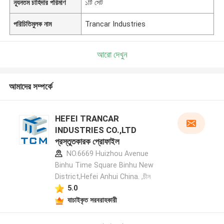
ন্যূনতম চাহিদার পরিমাণ
১টি সেট
পরিচিতিমুলক নাম
Trancar Industries
আরো দেখুন
আমাদের সম্পর্কে
HEFEI TRANCAR
INDUSTRIES CO.,LTD
প্রস্তুতকারক প্রোফাইল
NO.6669 Huizhou Avenue
Binhu Time Square Binhu New
District,Hefei Anhui China. ,চীন
5.0
যাচাইকৃত সরবরাহকারী