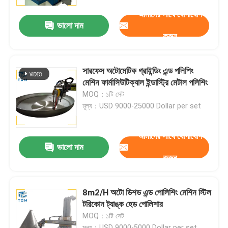
আমাদের সাথে যোগাযোগ
ভালো দাম
কারখানা পরিদর্শন
করুন
গুণমান নিয়ন্ত্রণ
সারফেস অটোমেটিক গ্রাইন্ডিং এন্ড পলিশিং
মেশিন ফার্মাসিউটিক্যাল ইন্ডাস্ট্রি মেটাল পলিশিং
আমাদের সাথে যোগাযোগ করুন
MOQ：১টি সেট
মূল্য：USD 9000-25000 Dollar per set
খবর
আমাদের সাথে যোগাযোগ
ভালো দাম
করুন
মামলা
একটি উদ্ধৃতি অনুরোধ
8m2/H অটো ডিশড এন্ড পোলিশিং মেশিন স্টিল
টরিকোন ট্যাঙ্ক হেড পোলিশার
MOQ：১টি সেট
ট্যাংক পোলিশিং মেশিন
মূল্য：USD 9000-5000 Dollar per set