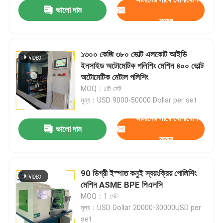
ভালো দাম
করুন
১৩০০ কেজি ৩৮০ ভোল্ট এলকোট আইডি
ইনসাইড অটোমেটিক পলিশিং মেশিন ৪০০ ভোল্ট
অটোমেটিক মেটাল পলিশিং
MOQ：১টি সেট
মূল্য：USD 9000-50000 Dollar per set
আমাদের সাথে যোগাযোগ
ভালো দাম
করুন
বাড়ি
90 ডিগ্রী ইস্পাত কনুই স্বয়ংক্রিয় পোলিশিং
মেশিন ASME BPE পিএলসি
পণ্য
MOQ：1 সেট
মূল্য：USD Dollar 20000-30000USD per
আমাদের সম্বন্ধে
set