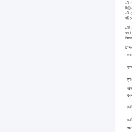
এই ম
সিলিন
এই ম
পরিব
এটি স
দুধ /
মিশুক
টিসিএ
স্ব
ইস্
ট্য
পলি
উৎপ
মোট
মোট
পাও