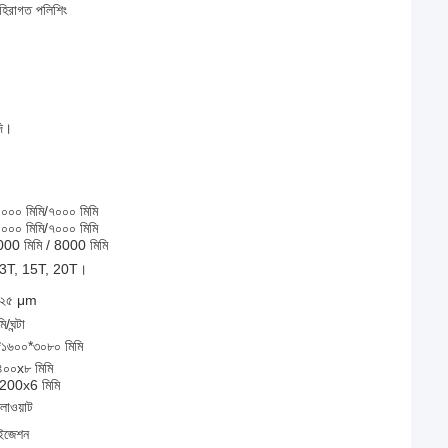
বহিরাগত পলিশিং
দি।
০০০ মিমি/৭০০০ মিমি
০০০ মিমি/৭০০০ মিমি
00 মিমি / 8000 মিমি
ন 13T, 15T, 20T।
.২৫ μm
/ঘন্টা
১৬০০*৩০৮০ মিমি
০০x৮ মিমি
200x6 মিমি
লোওয়াট
ইজেশন