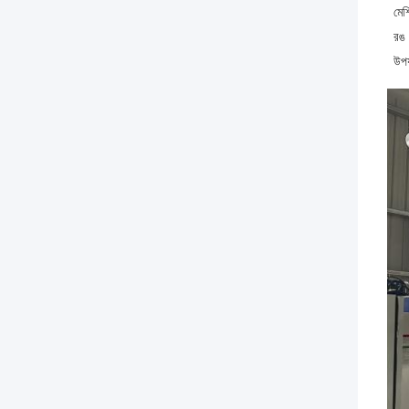
মেশ
রঙ
উপয