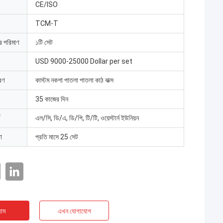
CE/ISO
TCM-T
ার পরিমাণ
১টি সেট
USD 9000-25000 Dollar per set
রণ
কাস্টম নকশা পাতলা পাতলা কাঠ বাক্স
35 কাজের দিন
এল/সি, ডি/এ, ডি/পি, টি/টি, ওয়েস্টার্ন ইউনিয়ন
া
প্রতি মাসে 25 সেট
াম
এখন যোগাযোগ