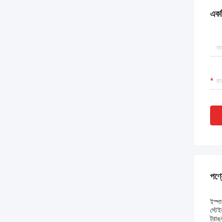
একটি
পণ্য
ইস্পা
স্টে
ট্রাঙ