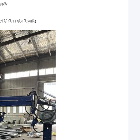
কেজি
মেরি/নাইলন হুইল ইত্যাদি)