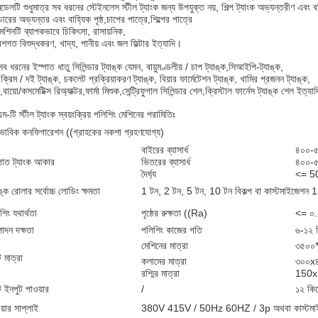
ডেলটি শুধুমাত্র সব ধরনের স্টেইনলেস স্টীল ট্যাংক জন্য উপযুক্ত নয়, শিল্প ট্যাংক অভ্যন্তরীণ এবং 
্ডারের অভ্যন্তর এবং বাহ্যিক পৃষ্ঠ,চাপের পাত্রে,শিল্পের পাত্রে
েশিনটি ব্যাপকভাবে চিকিৎসা, রাসায়নিক,
েশগত বিশুদ্ধকরণ, খাদ্য, পানীয় এবং জল ফিল্টার ইত্যাদি।
ব ধরনের ইস্পাত ধাতু সিলিন্ডার ট্যাঙ্ক যেমন, বায়ুমণ্ডলীয় / চাপ ট্যাঙ্ক,সিআইপি-ট্যাঙ্ক,
 ক্রিম / দই ট্যাঙ্ক, চকলেট প্রক্রিয়াকরণ ট্যাঙ্ক, বিয়ার ফার্মেটেশন ট্যাঙ্ক, খামির প্রজনন ট্যাঙ্ক,
,বায়ো/কসমেটিক্স রিঅ্যাক্টর,ফার্মা মিশুক,সেন্ট্রিফুগাল সিলিন্ডার শেল,ক্রিস্টাল ফার্নেস ট্যাঙ্ক শেল ইত্যা
ম-টি স্টীল ট্যাংক স্বয়ংক্রিয় পলিশিং মেশিনের পরামিতিঃ
াভাবিক কনফিগারেশন ((গ্রাহকের নকশা গ্রহণযোগ্য)
বাইরের ব্যাসার্ধ
৪০০-৫
পাত ট্যাংক আকার
ভিতরের ব্যাসার্ধ
৪০০-৫
দৈর্ঘ্য
<= 50
াঙ্ক রোলার সর্বোচ্চ লোডিং ক্ষমতা
1 টন, 2 টন, 5 টন, 10 টন বিকল্প বা কাস্টমাইজেশ
শিং যথার্থতা
পৃষ্ঠের রুক্ষতা ((Ra)
<= ০
াদন দক্ষতা
পলিশিং কাজের গতি
৬-১২ মি
মেশিনের মাত্রা
৩৫০০*
 মাত্রা
কলামের মাত্রা
৩০০x৪
রশ্মির মাত্রা
150x
 ইনপুট পাওয়ার
/
১২ কি
য়ার সাপ্লাই
380V 415V / 50Hz 60HZ / 3p অথবা কাস্টমা