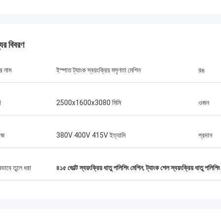
যের বিবরণ
র নাম
ইস্পাত ট্যাংক স্বয়ংক্রিয় মসৃণতা মেশিন
রঙ
া
2500x1600x3080 মিমি
ওজন
েজ
380V 400V 415V ইত্যাদি
প্রদান
ষভাবে তুলে ধরা
৪১৫ ভোল্ট স্বয়ংক্রিয় ধাতু পলিশিং মেশিন
,
ট্যাংক শেল স্বয়ংক্রিয় ধাতু পলিশি