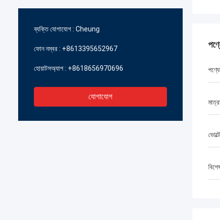
ব্যক্তি যোগাযোগ :
Cheung
পণ্
ফোন নম্বর :
+8613395652967
হোয়াটসঅ্যাপ :
+8618656970696
পণ্যে
যোগাযোগ
মাত্র
ভোল্ট
বিশে