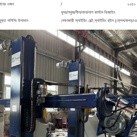
িনের ওজন
/
২২৫০ 
ধূসর/সবুজ/নীল/লাল/লাল কাস্টম ডিজাইন
ুক্ত পলিশিং উপাদান
পেষণকারী স্লাইডিং বেল্ট,স্লাইডিং হুইল (ফ্লেপ/কপড়/এ