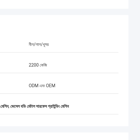
নীল/লাল/ধূসর
2200 কেজি
ODM এবং OEM
ং মেশিন
,
ভেসেল বডি মেটাল সারফেস গ্রাইন্ডিং মেশিন