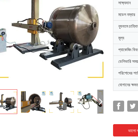
সাক্ষ্যদান
মডেল নম্বার
ন্যূনতম চাহিদ
মূল্য
প্যাকেজিং বিব
ডেলিভারি সময়
পরিশোধের শর্ত
যোগানের ক্ষমত
ভালো দ