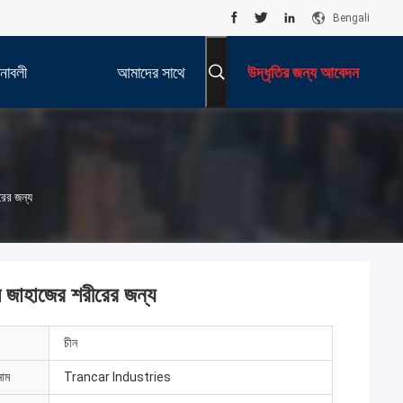
Bengali
নাবলী
আমাদের সাথে
উদ্ধৃতির জন্য আবেদন
যোগাযোগ করুন
রের জন্য
েল জাহাজের শরীরের জন্য
চীন
নাম
Trancar Industries