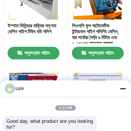
কারখানা পরিদর্শন
ইস্পাত সিলিন্ডার বাহ্যিক মসৃণতা
পিএলসি ফুল অটোমেটিক
মেশিন পাইপ টিউব বহি পলিশ
ইন্টারনাল পাইপ পলিশিং মেশিন,
গুণমান নিয়ন্ত্রণ
যার সর্বোচ্চ দৈর্ঘ্য ৬ মিটার এবং
০.২৫μm সারফেস রুক্ষতা
অনুসন্ধান পাঠান
অনুসন্ধান পাঠান
আমাদের সাথে যোগাযোগ করুন
খবর
sale
মামলা
5:33 PM
একটি উদ্ধৃতি অনুরোধ
Good day, what product are you looking 
for?
ট্যাংক পোলিশিং মেশিন
অভ্যন্তরীণ স্বয়ংক্রিয় পাইপ
স্যানিটারি স্টেইনলেস স্টীল পাইপ