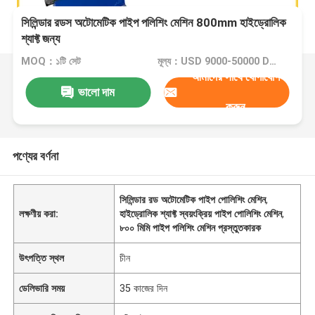
সিলিন্ডার রডস অটোমেটিক পাইপ পলিশিং মেশিন 800mm হাইড্রোলিক
শ্যাফ্ট জন্য
MOQ：১টি সেট
মূল্য：USD 9000-50000 Dollar per set
আমাদের সাথে যোগাযোগ
ভালো দাম
করুন
পণ্যের বর্ণনা
সিলিন্ডার রড অটোমেটিক পাইপ পোলিশিং মেশিন
,
লক্ষণীয় করা:
হাইড্রোলিক শ্যাফ্ট স্বয়ংক্রিয় পাইপ পোলিশিং মেশিন
,
৮০০ মিমি পাইপ পলিশিং মেশিন প্রস্তুতকারক
উৎপত্তি স্থল
চীন
ডেলিভারি সময়
35 কাজের দিন