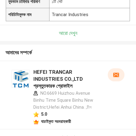
ন্যূনতম চাহিদার পরিমাণ
১টি সেট
পরিচিতিমুলক নাম
Trancar Industries
আরো দেখুন
আমাদের সম্পর্কে
HEFEI TRANCAR
INDUSTRIES CO.,LTD
প্রস্তুতকারক প্রোফাইল
NO.6669 Huizhou Avenue
Binhu Time Square Binhu New
District,Hefei Anhui China. ,চীন
5.0
যাচাইকৃত সরবরাহকারী