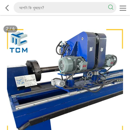
2
/
6