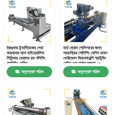
ট্রাঙ্কার ইন্ডাস্ট্রিজের সেরা
হার্ড ক্রোম পোলিশারের জন্য
কারখানার দামে হাইড্রোলিক
স্বয়ংক্রিয় পোলিশিং মেশিন ডাবল
সিলিন্ডার ক্রোমড রড পলিশিং
ভেরিয়েবল ফ্রিকোয়েন্সি গ্রাইন্ডিং
গ্রাইন্ডিং মেশিন
মোটর এবং পৃষ্ঠের রুক্ষতা <=
0.25μm সহ
অনুসন্ধান পাঠান
অনুসন্ধান পাঠান
বাড়ি
পণ্য
আমাদের সম্বন্ধে