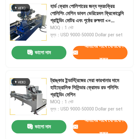
হার্ড ক্রোম পোলিশারের জন্য স্বয়ংক্রিয়
পোলিশিং মেশিন ডাবল ভেরিয়েবল ফ্রিকোয়েন্সি
গ্রাইন্ডিং মোটর এবং পৃষ্ঠের রুক্ষতা <=
0.25μm সহ
MOQ：1 সেট
মূল্য：USD 9000-50000 Dollar per set
আমাদের সাথে যোগাযোগ
ভালো দাম
করুন
ট্রাঙ্কার ইন্ডাস্ট্রিজের সেরা কারখানার দামে
হাইড্রোলিক সিলিন্ডার ক্রোমড রড পলিশিং
গ্রাইন্ডিং মেশিন
MOQ：1 সেট
মূল্য：USD 9000-50000 Dollar per set
আমাদের সাথে যোগাযোগ
ভালো দাম
করুন