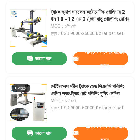
ট্যাংক ক্যাপ সারফেস অটোমেটিক পোলিশার 2
ইন 18 - 12 এম 2 / ঘন্টা ধাতু পোলিশিং মেশিন
MOQ：১টি সেট
মূল্য：USD 9000-25000 Dollar per set
আমাদের সাথে যোগাযোগ
ভালো দাম
করুন
স্টেইনলেস স্টীল ট্যাংক হেড সিএনসি পলিশিং
মেশিন স্বয়ংক্রিয় বেল্ট পলিশিং বুফিং মেশিন
বাড়ি
MOQ：১টি সেট
মূল্য：USD 9000-50000 Dollar per set
পণ্য
আমাদের সাথে যোগাযোগ
ভালো দাম
ধাতু শীট স্বয়ংক্রিয় শীট পোলিশিং মেশিন স্যান্ডিং Deburring মেশিন 2200mm
আমাদের সম্বন্ধে
করুন