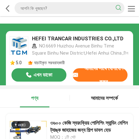
HEFEI TRANCAR INDUSTRIES CO.,LTD
NO.6669 Huizhou Avenue Binhu Time
Square Binhu New District,Hefei Anhui China.,চীন
5.0
যাচাইকৃত সরবরাহকারী
আমাদের সাথে যোগাযোগ
এখন ডাকো
করুন
পণ্য
আমাদের সম্পর্কে
৩৬০০ কেজি স্বয়ংক্রিয় পোলিশিং স্যান্ডিং মেশিন
ট্যাঙ্ক জাহাজের জন্য শিল্প ডাবল হেড
MOQ：১টি সেট