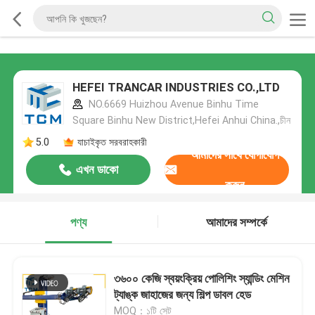
HEFEI TRANCAR INDUSTRIES CO.,LTD
NO.6669 Huizhou Avenue Binhu Time
Square Binhu New District,Hefei Anhui China.,চীন
5.0
যাচাইকৃত সরবরাহকারী
আমাদের সাথে যোগাযোগ
এখন ডাকো
করুন
পণ্য
আমাদের সম্পর্কে
৩৬০০ কেজি স্বয়ংক্রিয় পোলিশিং স্যান্ডিং মেশিন
ট্যাঙ্ক জাহাজের জন্য শিল্প ডাবল হেড
MOQ：১টি সেট