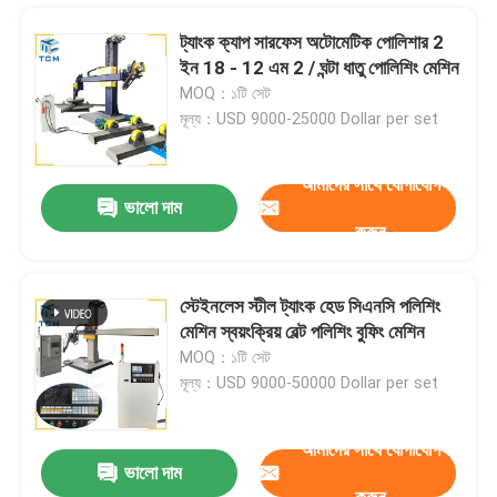
ট্যাংক ক্যাপ সারফেস অটোমেটিক পোলিশার 2
ইন 18 - 12 এম 2 / ঘন্টা ধাতু পোলিশিং মেশিন
MOQ：১টি সেট
মূল্য：USD 9000-25000 Dollar per set
আমাদের সাথে যোগাযোগ
ভালো দাম
করুন
স্টেইনলেস স্টীল ট্যাংক হেড সিএনসি পলিশিং
মেশিন স্বয়ংক্রিয় বেল্ট পলিশিং বুফিং মেশিন
বাড়ি
MOQ：১টি সেট
মূল্য：USD 9000-50000 Dollar per set
পণ্য
আমাদের সাথে যোগাযোগ
ভালো দাম
ধাতু শীট স্বয়ংক্রিয় শীট পোলিশিং মেশিন স্যান্ডিং Deburring মেশিন 2200mm
আমাদের সম্বন্ধে
করুন