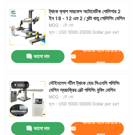
ট্যাংক ক্যাপ সারফেস অটোমেটিক পোলিশার 2
ইন 18 - 12 এম 2 / ঘন্টা ধাতু পোলিশিং মেশিন
MOQ：১টি সেট
মূল্য：USD 9000-25000 Dollar per set
আমাদের সাথে যোগাযোগ
ভালো দাম
করুন
স্টেইনলেস স্টীল ট্যাংক হেড সিএনসি পলিশিং
মেশিন স্বয়ংক্রিয় বেল্ট পলিশিং বুফিং মেশিন
বাড়ি
MOQ：১টি সেট
মূল্য：USD 9000-50000 Dollar per set
পণ্য
আমাদের সাথে যোগাযোগ
ভালো দাম
ধাতু শীট স্বয়ংক্রিয় শীট পোলিশিং মেশিন স্যান্ডিং Deburring মেশিন 2200mm
আমাদের সম্বন্ধে
করুন