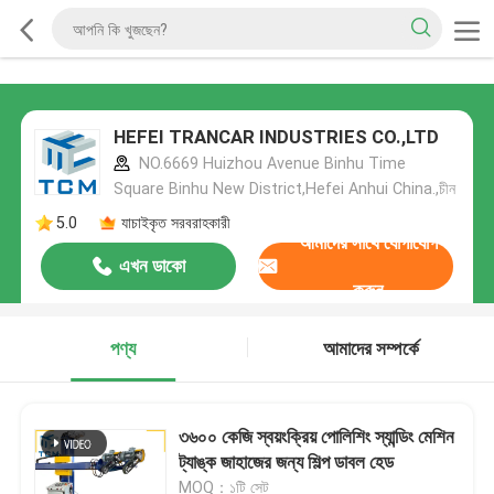
HEFEI TRANCAR INDUSTRIES CO.,LTD
NO.6669 Huizhou Avenue Binhu Time
Square Binhu New District,Hefei Anhui China.,চীন
5.0
যাচাইকৃত সরবরাহকারী
আমাদের সাথে যোগাযোগ
এখন ডাকো
করুন
পণ্য
আমাদের সম্পর্কে
৩৬০০ কেজি স্বয়ংক্রিয় পোলিশিং স্যান্ডিং মেশিন
ট্যাঙ্ক জাহাজের জন্য শিল্প ডাবল হেড
MOQ：১টি সেট