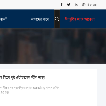
Bengali
নাবলী
আমাদের সাথে
উদ্ধৃতির জন্য আবেদন
যোগাযোগ করুন
েল নিচের পৃষ্ঠ স্টেইনলেস স্টীল জন্য
বং নীচের পৃষ্ঠ স্বয়ংক্রিয় মসৃণতা sanding নাকাল মেশিন
0 মিমি