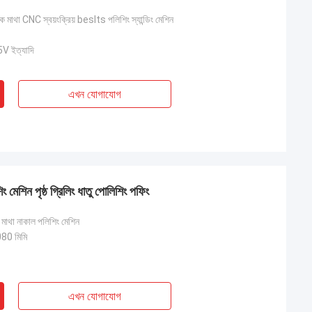
াংক মাথা CNC স্বয়ংক্রিয় beslts পলিশিং স্যান্ডিং মেশিন
 ইত্যাদি
এখন যোগাযোগ
েশিন পৃষ্ঠ গ্রিলিং ধাতু পোলিশিং পফিং
 মাথা নাকাল পলিশিং মেশিন
0 মিমি
এখন যোগাযোগ