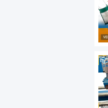
VI
VI