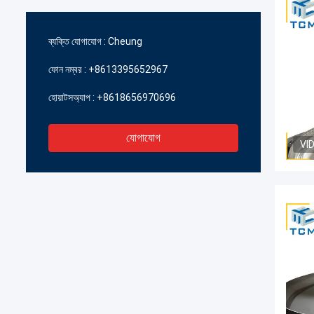
ব্যক্তি যোগাযোগ :
Cheung
ফোন নম্বর :
+8613395652967
হোয়াটসঅ্যাপ :
+8618656970696
যোগাযোগ
VI