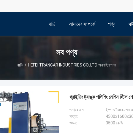
বাড়ি
আমাদের সম্পর্কে
পণ্য
ঘট
সব পণ্য
বাড়ি
/
HEFEI TRANCAR INDUSTRIES CO.,LTD অনলাইন পণ্য
গ্রাইন্ডিং ট্যাঙ্ক পলিশিং মেশিন স্টিল শ
পণ্যের নাম:
ইস্পাত ট্যাংক শেল এ
মাত্রা:
4500x1600x308
ওজন:
3500 কেজি