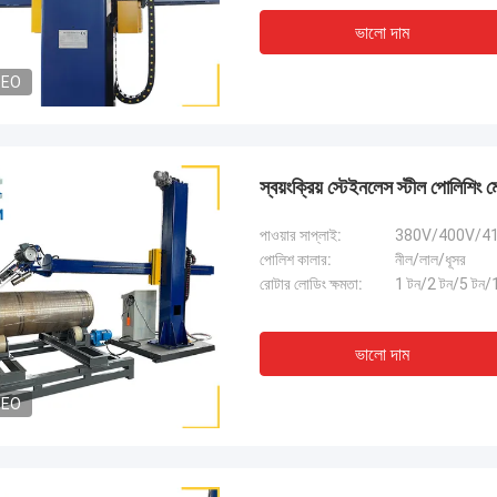
ভালো দাম
DEO
স্বয়ংক্রিয় স্টেইনলেস স্টীল পোলিশিং ম
পাওয়ার সাপ্লাই:
380V/400V/415 
পোলিশ কালার:
নীল/লাল/ধূসর
রোটার লোডিং ক্ষমতা:
1 টন/2 টন/5 টন/
ভালো দাম
DEO