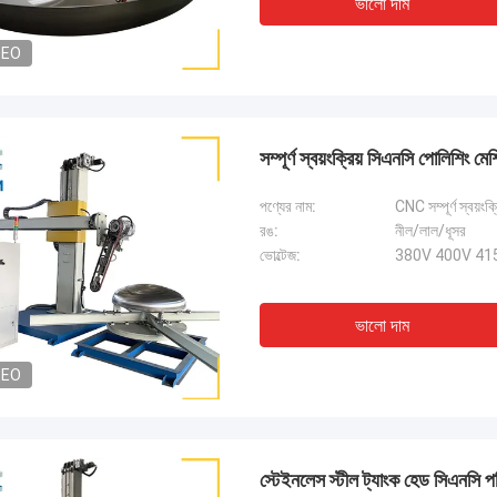
ভালো দাম
DEO
সম্পূর্ণ স্বয়ংক্রিয় সিএনসি পোলিশিং
পণ্যের নাম:
CNC সম্পূর্ণ স্বয়ংক
রঙ:
নীল/লাল/ধূসর
ভোল্টেজ:
380V 400V 415V
ভালো দাম
DEO
স্টেইনলেস স্টীল ট্যাংক হেড সিএনসি পলিশ