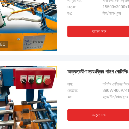
পণ্যের নাম:
সারফেস মেকানিক্যাল
মাত্রা:
15500x3000x12
রঙ:
নীল/লাল/ধূসর
ভালো দাম
DEO
অভ্যন্তরীণ স্বয়ংক্রিয় পাইপ পোলিশি
নাম:
পলিশিং মেশিনের ভিত
ভোল্টেজ:
380V/400V/415
রঙ:
হলুদ/নীল/লাল/ধূসর
ভালো দাম
DEO