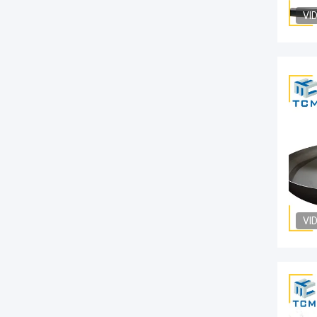
VI
VI