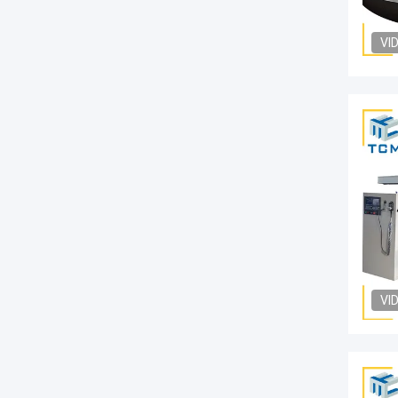
VI
VI