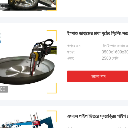
DEO
ইস্পাত জাহাজের মাথা পৃষ্ঠের গ্রিলিং সরঞ্
পণ্যের নাম:
শিল্প ইস্পাত জাহাজ মা
মাত্রা:
3500x1600x308
ওজন:
2500 কেজি
ভালো দাম
DEO
এসএস পাইপ ভিতরে স্বয়ংক্রিয় পাইপ পো