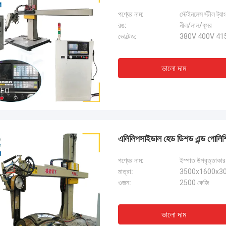
পণ্যের নাম:
স্টেইনলেস স্টীল ট্য
রঙ:
নীল/লাল/ধূসর
ভোল্টেজ:
380V 400V 415V
ভালো দাম
DEO
এলিলিপসাইডাল হেড ডিশড এন্ড পোলিশিং ম
পণ্যের নাম:
ইস্পাত উপবৃত্তাকার
মাত্রা:
3500x1600x308
ওজন:
2500 কেজি
ভালো দাম