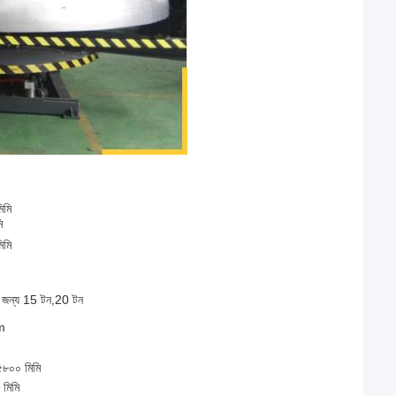
িমি
ি
িমি
ের জন্য 15 টন,20 টন
m
৮০০ মিমি
মিমি