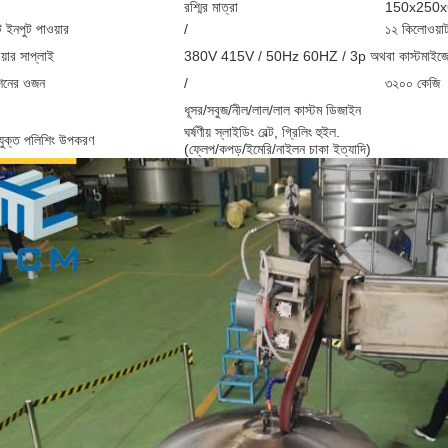
রশ্মির মাত্রা
150x250x6
 ইনপুট পাওয়ার
/
১২ কিলোওয়া
য়ার সাপ্লাই
380V 415V / 50Hz 60HZ / 3p অথবা কাস্টমাইজ
িনের ওজন
/
৩২০০ কেজি
ধূসর/সবুজ/নীল/লাল/লাল কাস্টম ডিজাইন
ঘর্ষণীয় স্লাইডিং বেল্ট, গ্রিলিং হুইল.
ুক্ত পলিশিং উপকরণ
(ফ্লেপ/কপড়/ইমেরি/নাইলন চাকা ইত্যাদি)