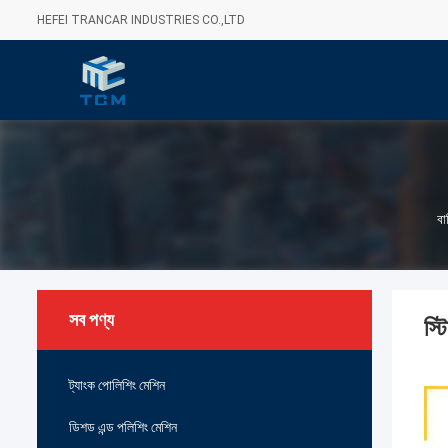
HEFEI TRANCAR INDUSTRIES CO.,LTD
বা
সব পণ্য
স্ট
ট্যাংক পোলিশিং মেশিন
ডিশড এন্ড পলিশিং মেশিন