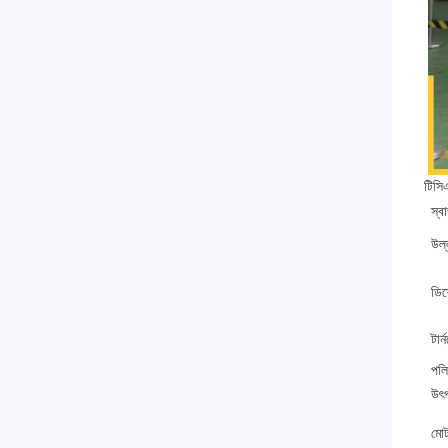
টিসিএ
স্ব
উল্
ডিশ
টার
পলি
উৎপ
মোট