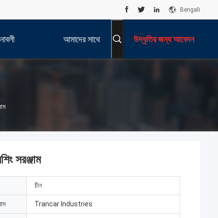
Bengali
নাবলী
আমাদের সাথে
উদ্ধৃতির জন্য আবেদন
যোগাযোগ করুন
জাম
শিং সরঞ্জাম
চীন
নাম
Trancar Industries