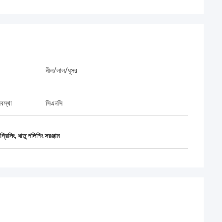
নীল/লাল/ধূসর
্যবস্থা
সিএনসি
্রিলিং
,
ধাতু পলিশিং সরঞ্জাম