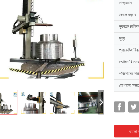
সাক্ষ্যদান
মডেল নম্বার
ন্যূনতম চাহিদ
মূল্য
প্যাকেজিং বিব
ডেলিভারি সময়
পরিশোধের শর্ত
যোগানের ক্ষমত
ভালো দ