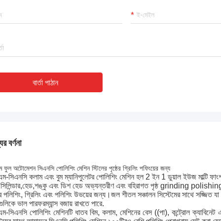
বার্তা পাঠান
ের বর্ণনা
ম ফুল অটোমেশন সিএনসি পোলিশিং মেশিন স্টিলের পৃষ্ঠের গ্রিলিং পফিংয়ের জন্য
এম-সিএনসি কলাম এবং বুম ম্যানিপুলেটর পোলিশিং মেশিন হল 2 ইন 1 ডুয়াল ইউজ মাল্টি ফাংশন সম্
সিলিন্ডার,হেড,শঙ্কু এবং ডিশ হেড অভ্যন্তরীণ এবং বহিরাগত পৃষ্ঠ grinding polishing
ঠের পলিশিং, গ্রিলিং এবং পলিশিং উভয়ের জন্য।জল শীতল সঞ্চালন সিস্টেমের সাথে সজ্জিত য
গুলিকে ভাল পারফরম্যান্স বজায় রাখতে পারে.
এম-সিএনসি পোলিশিং মেশিনটি ধাতব বিম, কলাম, মেশিনের বেস ((পা), কন্ট্রোল ক্যাবিনেট এবং টার