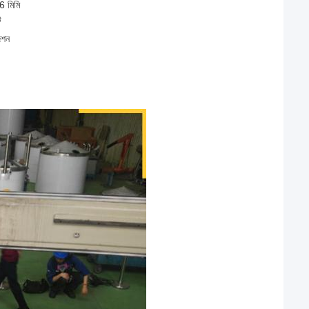
 মিমি
ট
েশন