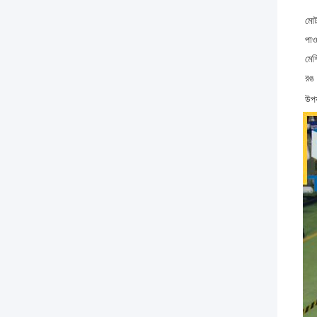
মোট
পাও
মেশ
রঙ
উপয