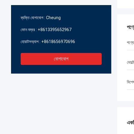
ব্যক্তি যোগাযোগ :
Cheung
পণ্
ফোন নম্বর :
+8613395652967
হোয়াটসঅ্যাপ :
+8618656970696
পণ্যে
যোগাযোগ
ভোল্ট
বিশে
একটি