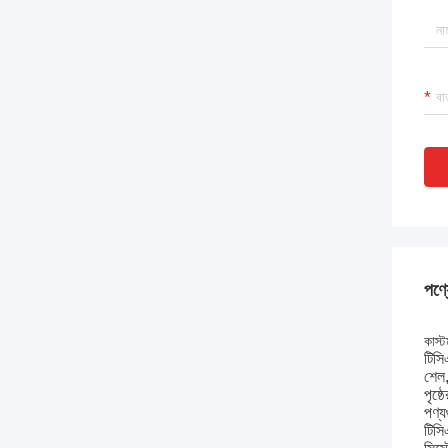
পণ্য
কাস্ট
টিসি
শেল,
পৃষ্
পণ্য
টিসি