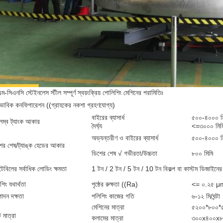
ম-সিএনসি স্টেইনলেস স্টীল সম্পূর্ণ স্বয়ংক্রিয় পোলিশিং মেশিনের পরামিতিঃ
াভাবিক কনফিগারেশন ((গ্রাহকের নকশা গ্রহণযোগ্য)
বাইরের ব্যাসার্ধ
৫০০-৪০০০ ম
লম্ব ট্যাংক আকার
দৈর্ঘ্য
<=৩০০০ মিম
অভ্যন্তরীণ ও বাইরের ব্যাসার্ধ
৫০০-৪০০০ ম
ের শেষ/ট্যাঙ্ক হেডের আকার
ডিশের শেষ √ গভীরতা/উচ্চতা
৮০০ মিমি
্নটেবিলের সর্বাধিক লোডিং ক্ষমতা
1 টন / 2 টন / 5 টন / 10 টন বিকল্প বা কাস্টম ডিজাইন
শিং যথার্থতা
পৃষ্ঠের রুক্ষতা ((Ra)
<= ০.২৫ μ
াদন দক্ষতা
পলিশিং কাজের গতি
৬-১২ মি/ঘন্টা
মেশিনের মাত্রা
৫২০০*৮০০*৫
 মাত্রা
কলামের মাত্রা
৩০০x৪০০x৮ 