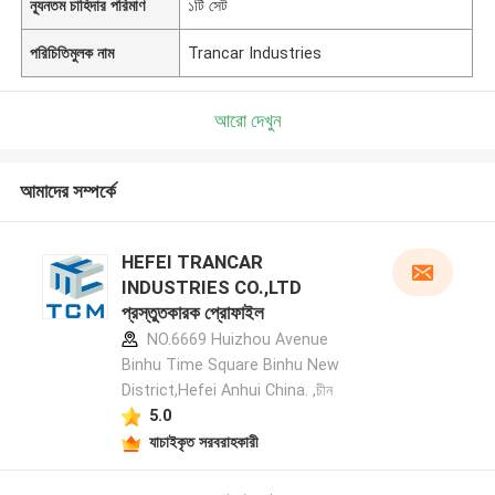
ন্যূনতম চাহিদার পরিমাণ
১টি সেট
পরিচিতিমুলক নাম
Trancar Industries
আরো দেখুন
আমাদের সম্পর্কে
HEFEI TRANCAR
INDUSTRIES CO.,LTD
প্রস্তুতকারক প্রোফাইল
NO.6669 Huizhou Avenue
Binhu Time Square Binhu New
District,Hefei Anhui China. ,চীন
5.0
যাচাইকৃত সরবরাহকারী