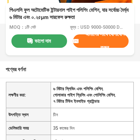
পিএলসি ফুল অটোমেটিক ইন্টারনাল পাইপ পলিশিং মেশিন, যার সর্বোচ্চ দৈর্ঘ্য
৬ মিটার এবং ০.২৫μm সারফেস রুক্ষতা
MOQ：১টি সেট
মূল্য：USD 9000-50000 Dollar per set
আমাদের সাথে যোগাযোগ
ভালো দাম
করুন
পণ্যের বর্ণনা
৬ মিটার স্লিভিং এবং পলিশিং মেশিন
,
লক্ষণীয় করা:
গোলাকার পাইপ গ্রিলিং এবং পোলিশিং মেশিন
,
৭ মিটার টিউব ইনসাইড গ্রাইন্ডার
উৎপত্তি স্থল
চীন
ডেলিভারি সময়
35 কাজের দিন