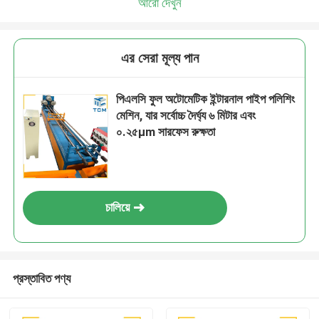
আরো দেখুন
এর সেরা মূল্য পান
পিএলসি ফুল অটোমেটিক ইন্টারনাল পাইপ পলিশিং
মেশিন, যার সর্বোচ্চ দৈর্ঘ্য ৬ মিটার এবং
০.২৫μm সারফেস রুক্ষতা
চালিয়ে
প্রস্তাবিত পণ্য