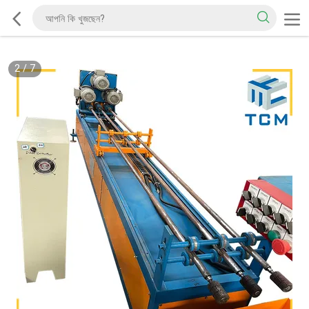
2
/
7