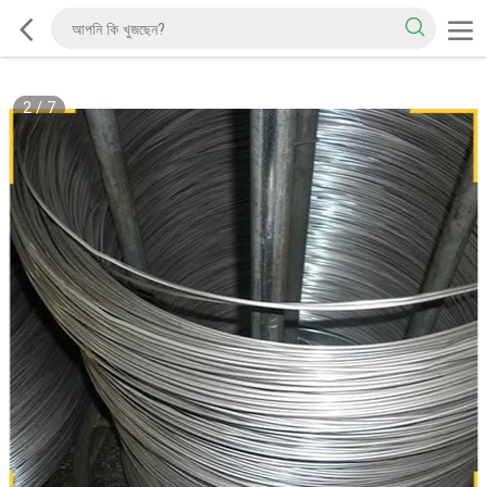
2
/
7