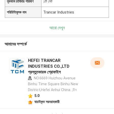
ন্যূনতম চাহিদার পরিমাণ
১টি সেট
পরিচিতিমুলক নাম
Trancar Industries
আরো দেখুন
আমাদের সম্পর্কে
HEFEI TRANCAR
INDUSTRIES CO.,LTD
প্রস্তুতকারক প্রোফাইল
NO.6669 Huizhou Avenue
Binhu Time Square Binhu New
District,Hefei Anhui China. ,চীন
5.0
যাচাইকৃত সরবরাহকারী