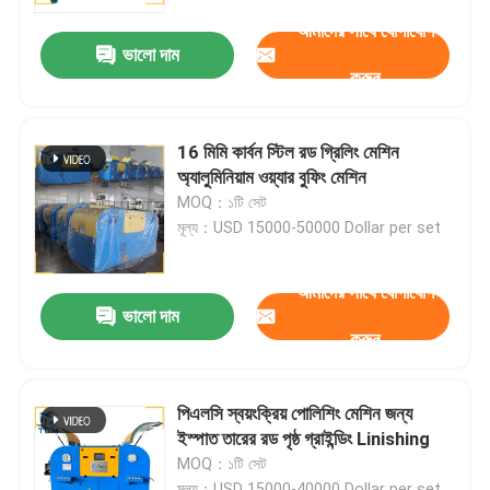
আমাদের সাথে যোগাযোগ
ভালো দাম
কারখানা পরিদর্শন
করুন
গুণমান নিয়ন্ত্রণ
16 মিমি কার্বন স্টিল রড গ্রিলিং মেশিন
অ্যালুমিনিয়াম ওয়্যার বুফিং মেশিন
আমাদের সাথে যোগাযোগ করুন
MOQ：১টি সেট
মূল্য：USD 15000-50000 Dollar per set
খবর
আমাদের সাথে যোগাযোগ
ভালো দাম
করুন
মামলা
একটি উদ্ধৃতি অনুরোধ
পিএলসি স্বয়ংক্রিয় পোলিশিং মেশিন জন্য
ইস্পাত তারের রড পৃষ্ঠ গ্রাইন্ডিং Linishing
MOQ：১টি সেট
ট্যাংক পোলিশিং মেশিন
মূল্য：USD 15000-40000 Dollar per set