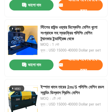
ভালো দাম
করুন
স্টিলের রাউন্ড ওয়্যার ডিস্কেলিং মেশিন ধুলো
সংগ্রাহক সহ স্বয়ংক্রিয় পলিশিং মেশিন
ট্র্যানকার ইন্ডাস্ট্রিজ থেকে
MOQ：1 সেট
মূল্য：USD 15000-40000 Dollar per set
আমাদের সাথে যোগাযোগ
ভালো দাম
করুন
বাড়ি
ইস্পাত ধাতব তারের 2m/S পলিশিং মেশিন রডস
স্যান্ডিং ডিস্কাল গ্রিলিং মেশিন
পণ্য
MOQ：১টি সেট
মূল্য：USD 15000-40000 Dollar per set
আমাদের সম্বন্ধে