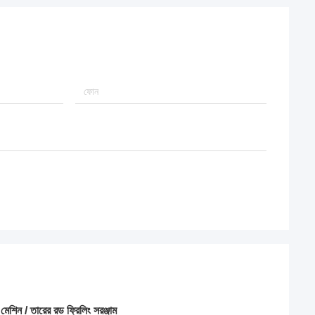
িং মেশিন / তারের রড ফ্রিলিং সরঞ্জাম