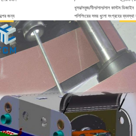
ধূসর/সবুজ/নীল/লাল/লাল কাস্টম ডিজাইন
ল্পের জন্য
পলিশিংয়ের সময় ধুলো সংগ্রহের ব্যবস্থা