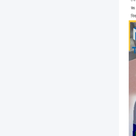
রঙ
বিক