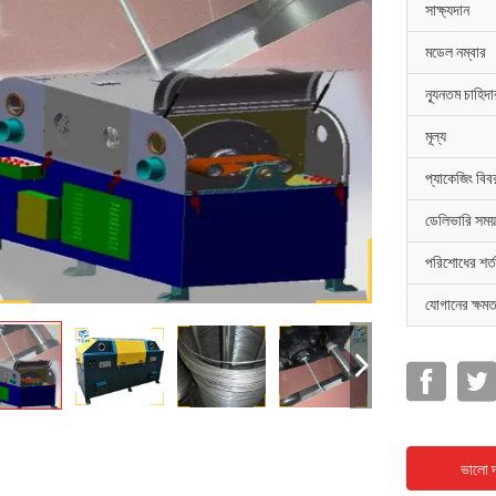
সাক্ষ্যদান
মডেল নম্বার
ন্যূনতম চাহিদ
মূল্য
প্যাকেজিং বিব
ডেলিভারি সময়
পরিশোধের শর্ত
যোগানের ক্ষমত
ভালো দ