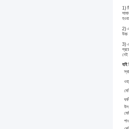
1) ট
সামা
হওয়
2) এ
উচ্চ
3) এ
প্রয
নেই 
হাই 
স্
ওয়
মেশ
ঘর্
উৎ
মোট
পাও
মে