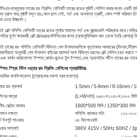
িসিএম-ডাব্লুআর তারের রড গ্রিলিং মেশিনটি তারের রডের পৃষ্ঠটি পোলিশ করার জন্য একটি যান্
ন্য হ্রাস পায়,পৃষ্ঠটি মসৃণ হয়,কোন ছাপ নেই, গর্ত এবং অন্যান্য ত্রুটি, কোন স্পষ্ট পরিধান 
ার চেয়ে উজ্জ্বল।
ই বেল্ট পলিশিং মেশিনটি তারের রডের পৃষ্ঠের সামান্য গর্ত এবং স্ক্র্যাচগুলি পরিষ্কার করে।
 গতির ঘূর্ণন ক্ষয়কারী বেল্ট drivesপলিশিংয়ের জন্য (অ্যালুমিনিয়াম খাদ থেকে তৈরি রোলার) ট
ই তারের রড পলিশিং মেশিনটি বিভিন্ন বেস উপাদানগুলিকে বৃত্তাকার আকারের (ডিস্ক,স্ট্রিপ
়োজনীয়তা অনুযায়ী বেস উপাদান বাইরের ব্যাসার্ধ সঙ্গে বিভিন্ন ধরনের বেল্ট মেশিন চয়ন ক
এবং কার্বন কাঠামোগত ইস্পাত,কার্বন-বন্ডেড টুল ইস্পাত,এবং অ্যালাইড স্টীল তারের রড তারের ল
স্পিড স্প্রিং স্টিল ওয়্যার রড গ্রিলিং মেশিনের প্যারামিটারঃ
বাভাবিক কনফিগারেশন ((গ্রাহকের নকশা গ্রহণযোগ্য)
্যার রড ব্যাসার্ধ
1-5mm / 5-8mm / 8-16mm / 
িনের মাত্রা
(L×W×H) ২৬৫০×১০৫০×১৩০০ মিম
ষণীয় বেল্টের আকার
1600*500 মিমি / 1350*300 মিমি /
পাদন দক্ষতা
পলিশিং কাজের গতি
১২০-২০০ ম
 ইনপুট পাওয়ার
৩৫ কিলোওয়াট
য়ার সাপ্লাই
380V 415V / 50Hz 60HZ / 3p অ
শিনের ওজন
/
২,১০০ কে