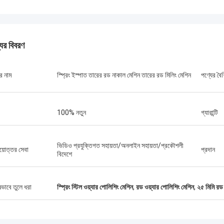
যের বিবরণ
র নাম
স্প্রিং ইস্পাত তারের রড নাকাল মেশিন তারের রড মিলিং মেশিন
পণ্যের বৈশি
100% নতুন
গ্যারান্টি
ভিডিও প্রযুক্তিগত সহায়তা/অনলাইন সহায়তা/প্রকৌশলী
য়োত্তর সেবা
প্রদান
বিদেশে
ষভাবে তুলে ধরা
স্প্রিং স্টিল ওয়্যার পোলিশিং মেশিন
,
রড ওয়্যার পোলিশিং মেশিন
,
২৫ মিমি রড 