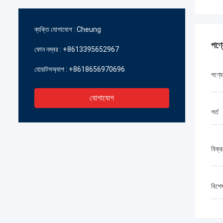
ব্যক্তি যোগাযোগ :
Cheung
পণ্
ফোন নম্বর :
+8613395652967
হোয়াটসঅ্যাপ :
+8618656970696
পণ্যে
যোগাযোগ
শর্ত
বিক্র
বিশে