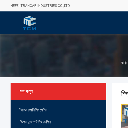
HEFEI TRANCAR INDUSTRIES CO.,LTD
বাড়ি
সব পণ্য
স্প
ট্যাংক পোলিশিং মেশিন
ডিশড এন্ড পলিশিং মেশিন