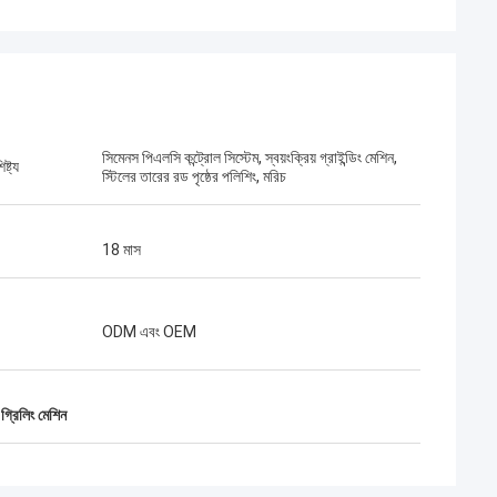
সিমেনস পিএলসি কন্ট্রোল সিস্টেম, স্বয়ংক্রিয় গ্রাইন্ডিং মেশিন,
ষ্ট্য
স্টিলের তারের রড পৃষ্ঠের পলিশিং, মরিচ
18 মাস
ODM এবং OEM
গ্রিলিং মেশিন