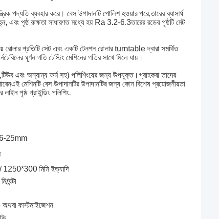
ত্রিক পদ্ধতি ব্যবহার করে। বেস উপাদানটি পোলিশ হওয়ার পরে,তারের ব্যাসার্ধ
চিহ্ন, এবং পৃষ্ঠ রুক্ষতা সাধারণত মধ্যে হয় Ra 3.2-6.3তারের রডের পৃষ্ঠটি মেট
সক্রিয় রোলার প্রতিটি সেট এবং একটি টেনশন রোলার turntable দ্বারা সমর্থিত
ার্নটেবিলের ঘূর্ণন গতি টেস্টিং মেশিনের গতির সাথে মিলে যায়।
,টিউব এবং অন্যান্য ফর্ম সহ) পলিশিংয়ের জন্য উপযুক্ত।গ্রাহকরা তাদের
রতে পারেনএই মেশিনটি বেস উপাদানটির উপাদানটির জন্য কোন বিশেষ প্রয়োজনীয়তা
াইন পৃষ্ঠ গ্রাইন্ডিং পলিশিং.
16-25mm
ি
 1250*300 মিমি ইত্যাদি
ি/ঘন্টা
থবা কাস্টমাইজেশন
জি