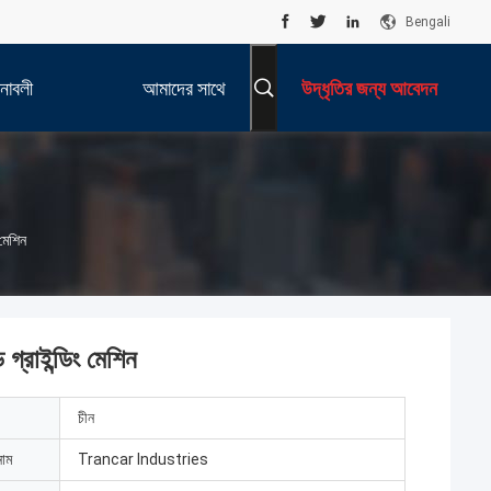
Bengali
নাবলী
আমাদের সাথে
উদ্ধৃতির জন্য আবেদন
যোগাযোগ করুন
 মেশিন
 গ্রাইন্ডিং মেশিন
চীন
নাম
Trancar Industries