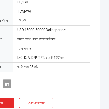
CE/ISO
TCM-WR
ার পরিমাণ
১টি সেট
USD 15000-50000 Dollar per set
রণ
কাস্টম নকশা পাতলা পাতলা কাঠ বাক্স
৪৫ কার্যদিবস
L/C, D/A, D/P, T/T, ওয়েস্টার্ন ইউনিয়ন
া
প্রতি মাসে 25 সেট
াম
এখন যোগাযোগ