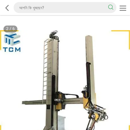
2
/
6