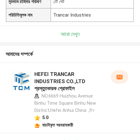
ন্যূনতম চাহিদার পরিমাণ
১টি সেট
পরিচিতিমুলক নাম
Trancar Industries
আরো দেখুন
আমাদের সম্পর্কে
HEFEI TRANCAR
INDUSTRIES CO.,LTD
প্রস্তুতকারক প্রোফাইল
NO.6669 Huizhou Avenue
Binhu Time Square Binhu New
District,Hefei Anhui China. ,চীন
5.0
যাচাইকৃত সরবরাহকারী