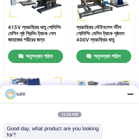
কারখানা পরিদর্শন
415V স্বয়ংক্রিয় ধাতু পোলিশিং
স্বয়ংক্রিয় স্টেইনলেস স্টীল
মেশিন পৃষ্ঠ গ্রিলিং ট্যাংক শেল
পোলিশিং মেশিন ট্যাংক পৃষ্ঠতল
গুণমান নিয়ন্ত্রণ
জাহাজের শরীরের জন্য
400V স্বয়ংক্রিয় ধাতু
অনুসন্ধান পাঠান
অনুসন্ধান পাঠান
আমাদের সাথে যোগাযোগ করুন
খবর
sale
মামলা
11:24 AM
একটি উদ্ধৃতি অনুরোধ
Good day, what product are you looking 
for?
ট্যাংক পোলিশিং মেশিন
গ্রাইন্ডিং ট্যাঙ্ক পলিশিং মেশিন
ফিল্টার হাউজিং পৃষ্ঠ ট্যাংক পলিশিং