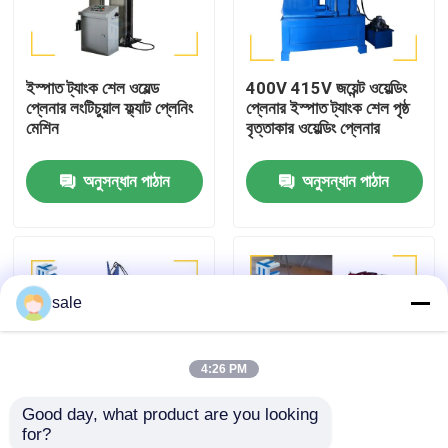
কারখানা পরিদর্শন
ইস্পাত ট্যাংক শেল ওয়েল্ড
400V 415V জয়েন্ট ওয়েল্ডিং
প্লেনার লংটিচুয়াল ফ্ল্যাট প্লেনিং
প্লেনার ইস্পাত ট্যাংক শেল পৃষ্ঠ
গুণমান নিয়ন্ত্রণ
মেশিন
বৃত্তাকার ওয়েল্ডিং প্লেনার
অনুসন্ধান পাঠান
অনুসন্ধান পাঠান
আমাদের সাথে যোগাযোগ করুন
খবর
sale
মামলা
4:26 PM
একটি উদ্ধৃতি অনুরোধ
Good day, what product are you looking 
for?
ট্যাংক পোলিশিং মেশিন
কাস্টম ইস্পাত ট্যাংক লম্বা
সিলিন্ডার শেল পৃষ্ঠতল পরিবেষ্টিত