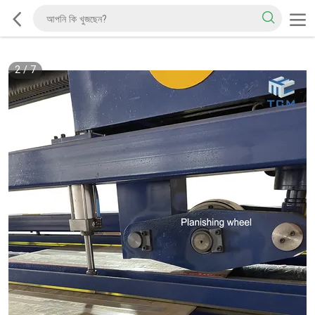
2
/
7