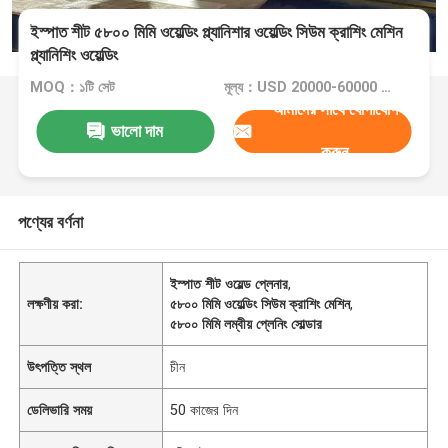
ইস্পাত শীট ৫৮০০ মিমি ওয়েল্ডিং প্ল্যানিশার ওয়েল্ডিং সিউম ক্রাশিং মেশিন
প্ল্যানিশিং ওয়েল্ডিং
MOQ：১টি সেট
মূল্য：USD 20000-60000 Dollar per set
আমাদের সাথে যোগাযোগ
ভালো দাম
করুন
পণ্যের বর্ণনা
ইস্পাত শীট ওয়েল্ড প্লেনার
,
লক্ষণীয় করা:
৫৮০০ মিমি ওয়েল্ডিং সিউম ক্রাশিং মেশিন
,
৫৮০০ মিমি লম্বীয় প্লেনিং সোল্ডার
উৎপত্তি স্থল
চীন
ডেলিভারি সময়
50 কাজের দিন