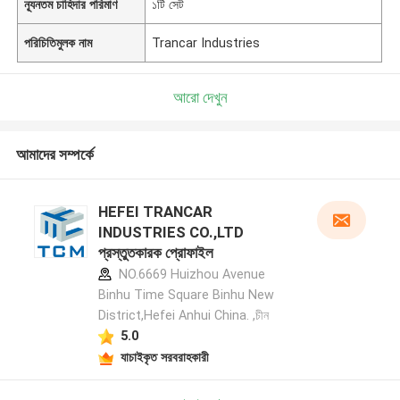
ন্যূনতম চাহিদার পরিমাণ
১টি সেট
পরিচিতিমুলক নাম
Trancar Industries
আরো দেখুন
আমাদের সম্পর্কে
HEFEI TRANCAR
INDUSTRIES CO.,LTD
প্রস্তুতকারক প্রোফাইল
NO.6669 Huizhou Avenue
Binhu Time Square Binhu New
District,Hefei Anhui China. ,চীন
5.0
যাচাইকৃত সরবরাহকারী