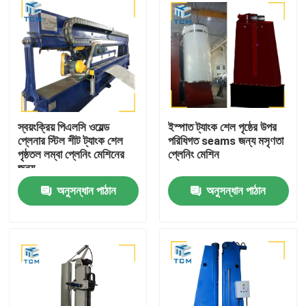
স্বয়ংক্রিয় পিএলসি ওয়েল্ড
ইস্পাত ট্যাংক শেল পৃষ্ঠের উপর
প্লেনার স্টিল শীট ট্যাংক শেল
পরিধিগত seams জন্য মসৃণতা
পৃষ্ঠতল লম্বা প্লেনিং মেশিনের
প্লেনিং মেশিন
জন্য
অনুসন্ধান পাঠান
অনুসন্ধান পাঠান
বাড়ি
পণ্য
আমাদের সম্বন্ধে