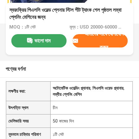
স্বয়ংক্রিয় পিএলসি ওয়েল্ড প্লেনার স্টিল শীট ট্যাংক শেল পৃষ্ঠতল লম্বা
প্লেনিং মেশিনের জন্য
MOQ：১টি সেট
মূল্য：USD 20000-60000 Dollar per set
আমাদের সাথে যোগাযোগ
ভালো দাম
করুন
পণ্যের বর্ণনা
অটোমেটিক ওয়েল্ডিং প্ল্যানার
,
পিএলসি ওয়েড প্ল্যানার
,
লক্ষণীয় করা:
লম্বীয় প্লেনিং মেশিন
উৎপত্তি স্থল
চীন
ডেলিভারি সময়
50 কাজের দিন
ন্যূনতম চাহিদার পরিমাণ
১টি সেট