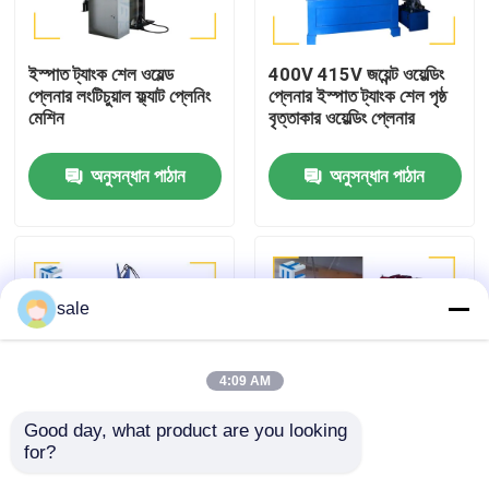
কারখানা পরিদর্শন
ইস্পাত ট্যাংক শেল ওয়েল্ড
400V 415V জয়েন্ট ওয়েল্ডিং
প্লেনার লংটিচুয়াল ফ্ল্যাট প্লেনিং
প্লেনার ইস্পাত ট্যাংক শেল পৃষ্ঠ
মেশিন
বৃত্তাকার ওয়েল্ডিং প্লেনার
গুণমান নিয়ন্ত্রণ
অনুসন্ধান পাঠান
অনুসন্ধান পাঠান
আমাদের সাথে যোগাযোগ করুন
খবর
sale
মামলা
4:09 AM
একটি উদ্ধৃতি অনুরোধ
Good day, what product are you looking 
for?
কাস্টম ইস্পাত ট্যাংক লম্বা
সিলিন্ডার শেল পৃষ্ঠতল পরিবেষ্টিত
ট্যাংক পোলিশিং মেশিন
সোল্ডার প্ল্যানিশার সিউম ফ্ল্যাট
জয়েন্ট প্লেনিং মেশিন ওয়েল্ডিং