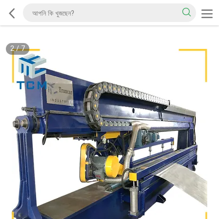
2
/
7