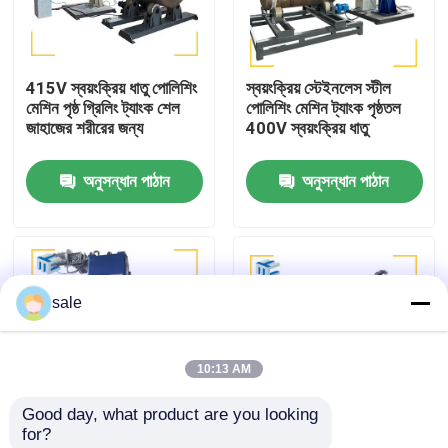
কারখানা পরিদর্শন
415V স্বয়ংক্রিয় ধাতু পোলিশিং
স্বয়ংক্রিয় স্টেইনলেস স্টীল
মেশিন পৃষ্ঠ গ্রিলিং ট্যাংক শেল
পোলিশিং মেশিন ট্যাংক পৃষ্ঠতল
গুণমান নিয়ন্ত্রণ
জাহাজের শরীরের জন্য
400V স্বয়ংক্রিয় ধাতু
অনুসন্ধান পাঠান
অনুসন্ধান পাঠান
আমাদের সাথে যোগাযোগ করুন
খবর
sale
মামলা
10:13 AM
একটি উদ্ধৃতি অনুরোধ
Good day, what product are you looking 
for?
ট্যাংক পোলিশিং মেশিন
গ্রাইন্ডিং ট্যাঙ্ক পলিশিং মেশিন
ইস্পাত ধাতু ডিশড শেষ পোলিশিং