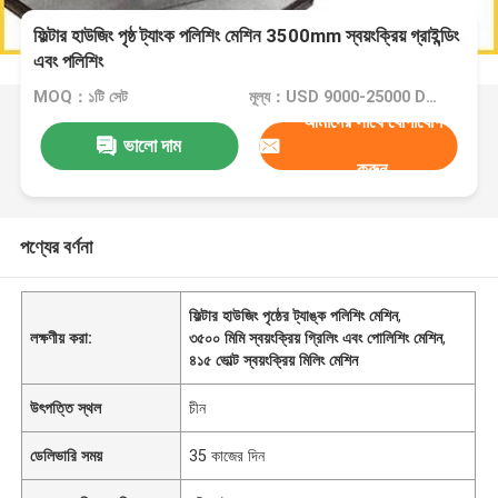
ফিল্টার হাউজিং পৃষ্ঠ ট্যাংক পলিশিং মেশিন 3500mm স্বয়ংক্রিয় গ্রাইন্ডিং
এবং পলিশিং
MOQ：১টি সেট
মূল্য：USD 9000-25000 Dollar per set
আমাদের সাথে যোগাযোগ
ভালো দাম
করুন
পণ্যের বর্ণনা
ফিল্টার হাউজিং পৃষ্ঠের ট্যাঙ্ক পলিশিং মেশিন
,
লক্ষণীয় করা:
৩৫০০ মিমি স্বয়ংক্রিয় গ্রিলিং এবং পোলিশিং মেশিন
,
৪১৫ ভোল্ট স্বয়ংক্রিয় মিলিং মেশিন
উৎপত্তি স্থল
চীন
ডেলিভারি সময়
35 কাজের দিন