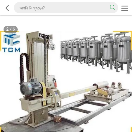
2
/
6