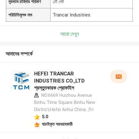
ন্যূনতম চাহিদার পরিমাণ
১টি সেট
পরিচিতিমুলক নাম
Trancar Industries
আরো দেখুন
আমাদের সম্পর্কে
HEFEI TRANCAR
INDUSTRIES CO.,LTD
প্রস্তুতকারক প্রোফাইল
NO.6669 Huizhou Avenue
Binhu Time Square Binhu New
District,Hefei Anhui China. ,চীন
5.0
যাচাইকৃত সরবরাহকারী