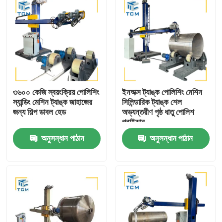
৩৬০০ কেজি স্বয়ংক্রিয় পোলিশিং
ইনঅক্স ট্যাঙ্ক পোলিশিং মেশিন
স্যান্ডিং মেশিন ট্যাঙ্ক জাহাজের
সিলিন্ডারিক ট্যাঙ্ক শেল
জন্য শিল্প ডাবল হেড
অভ্যন্তরীণ পৃষ্ঠ ধাতু পোলিশ
গ্রাইন্ডার
অনুসন্ধান পাঠান
অনুসন্ধান পাঠান
বাড়ি
পণ্য
আমাদের সম্বন্ধে