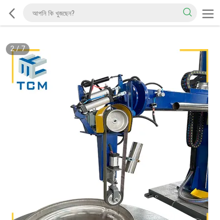
2
/
7