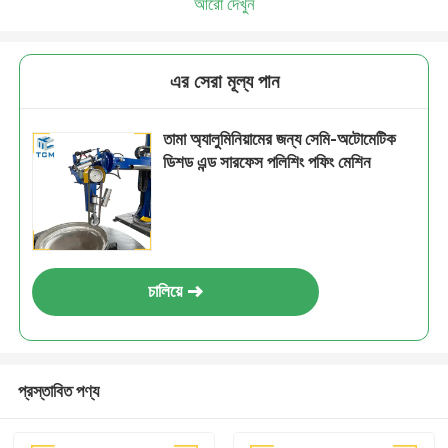
আরো দেখুন
এর সেরা মূল্য পান
তামা অ্যালুমিনিয়ামের জন্য সেমি-অটোমেটিক
ডিশড এন্ড সারফেস পলিশিং পফিং মেশিন
চালিয়ে
প্রস্তাবিত পণ্য