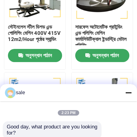
কারখানা পরিদর্শন
স্টেইনলেস স্টীল ডিশড এন্ড
সারফেস অটোমেটিক গ্রাইন্ডিং
পোলিশিং মেশিন 400V 415V
এন্ড পলিশিং মেশিন
গুণমান নিয়ন্ত্রণ
12m2/Hour পৃষ্ঠের স্যান্ডিং
ফার্মাসিউটিক্যাল ইন্ডাস্ট্রি মেটাল
পলিশিং
অনুসন্ধান পাঠান
অনুসন্ধান পাঠান
আমাদের সাথে যোগাযোগ করুন
খবর
sale
মামলা
2:23 PM
একটি উদ্ধৃতি অনুরোধ
Good day, what product are you looking 
for?
ট্যাংক পোলিশিং মেশিন
ইস্পাত জাহাজের মাথা পৃষ্ঠের
এলিলিপসাইডাল হেড ডিশড এন্ড