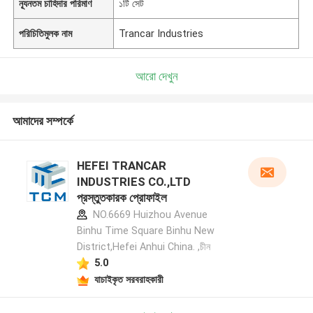
ন্যূনতম চাহিদার পরিমাণ
১টি সেট
পরিচিতিমুলক নাম
Trancar Industries
আরো দেখুন
আমাদের সম্পর্কে
HEFEI TRANCAR
INDUSTRIES CO.,LTD
প্রস্তুতকারক প্রোফাইল
NO.6669 Huizhou Avenue
Binhu Time Square Binhu New
District,Hefei Anhui China. ,চীন
5.0
যাচাইকৃত সরবরাহকারী