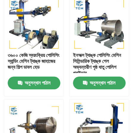
৩৬০০ কেজি স্বয়ংক্রিয় পোলিশিং
ইনঅক্স ট্যাঙ্ক পোলিশিং মেশিন
স্যান্ডিং মেশিন ট্যাঙ্ক জাহাজের
সিলিন্ডারিক ট্যাঙ্ক শেল
জন্য শিল্প ডাবল হেড
অভ্যন্তরীণ পৃষ্ঠ ধাতু পোলিশ
গ্রাইন্ডার
অনুসন্ধান পাঠান
অনুসন্ধান পাঠান
বাড়ি
পণ্য
আমাদের সম্বন্ধে