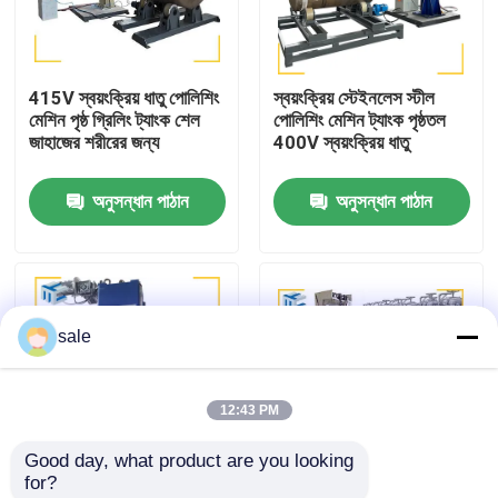
কারখানা পরিদর্শন
415V স্বয়ংক্রিয় ধাতু পোলিশিং
স্বয়ংক্রিয় স্টেইনলেস স্টীল
মেশিন পৃষ্ঠ গ্রিলিং ট্যাংক শেল
পোলিশিং মেশিন ট্যাংক পৃষ্ঠতল
গুণমান নিয়ন্ত্রণ
জাহাজের শরীরের জন্য
400V স্বয়ংক্রিয় ধাতু
অনুসন্ধান পাঠান
অনুসন্ধান পাঠান
আমাদের সাথে যোগাযোগ করুন
খবর
sale
মামলা
12:43 PM
একটি উদ্ধৃতি অনুরোধ
Good day, what product are you looking 
for?
ট্যাংক পোলিশিং মেশিন
গ্রাইন্ডিং ট্যাঙ্ক পলিশিং মেশিন
ফিল্টার হাউজিং পৃষ্ঠ ট্যাংক পলিশিং