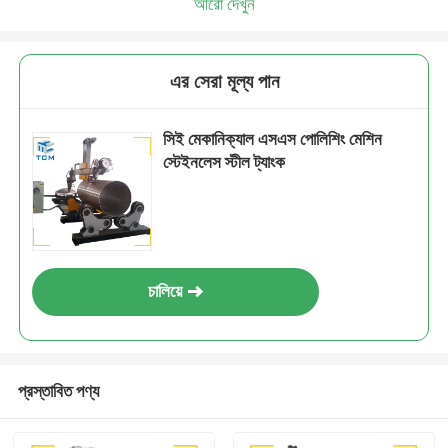
আরো দেখুন
এর সেরা মূল্য পান
সিই মেকানিক্যাল এসএস পোলিশিং মেশিন
স্টেইনলেস স্টীল ট্যাংক
চালিয়ে
প্রস্তাবিত পণ্য