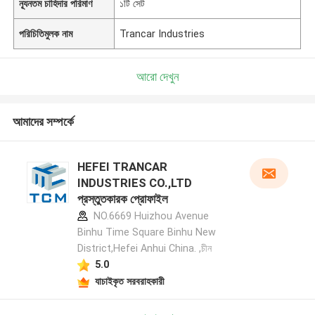
ন্যূনতম চাহিদার পরিমাণ
১টি সেট
পরিচিতিমুলক নাম
Trancar Industries
আরো দেখুন
আমাদের সম্পর্কে
HEFEI TRANCAR
INDUSTRIES CO.,LTD
প্রস্তুতকারক প্রোফাইল
NO.6669 Huizhou Avenue
Binhu Time Square Binhu New
District,Hefei Anhui China. ,চীন
5.0
যাচাইকৃত সরবরাহকারী