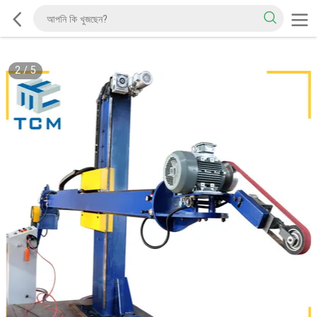
2
/
5