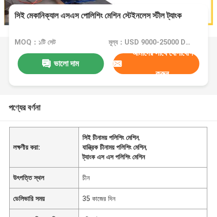
সিই মেকানিক্যাল এসএস পোলিশিং মেশিন স্টেইনলেস স্টীল ট্যাংক
MOQ：১টি সেট
মূল্য：USD 9000-25000 Dollar per set
আমাদের সাথে যোগাযোগ
ভালো দাম
করুন
পণ্যের বর্ণনা
সিই চীনাময় পলিশিং মেশিন
,
লক্ষণীয় করা:
যান্ত্রিক চীনাময় পলিশিং মেশিন
,
ট্যাংক এস এস পলিশিং মেশিন
উৎপত্তি স্থল
চীন
ডেলিভারি সময়
35 কাজের দিন