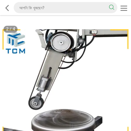
2
/
4