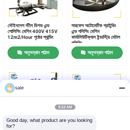
কারখানা পরিদর্শন
স্টেইনলেস স্টীল ডিশড এন্ড
সারফেস অটোমেটিক গ্রাইন্ডিং
পোলিশিং মেশিন 400V 415V
এন্ড পলিশিং মেশিন
গুণমান নিয়ন্ত্রণ
12m2/Hour পৃষ্ঠের স্যান্ডিং
ফার্মাসিউটিক্যাল ইন্ডাস্ট্রি মেটাল
পলিশিং
অনুসন্ধান পাঠান
অনুসন্ধান পাঠান
আমাদের সাথে যোগাযোগ করুন
খবর
sale
মামলা
9:22 AM
একটি উদ্ধৃতি অনুরোধ
Good day, what product are you looking 
for?
ট্যাংক পোলিশিং মেশিন
তামা অ্যালুমিনিয়ামের জন্য সেমি-
ইস্পাত জাহাজের মাথা পৃষ্ঠের