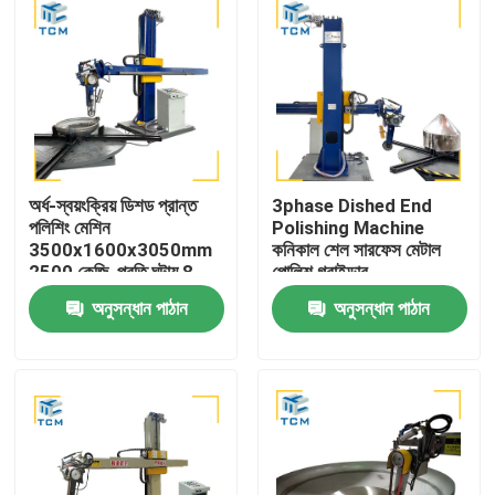
অর্ধ-স্বয়ংক্রিয় ডিশড প্রান্ত
3phase Dished End
পলিশিং মেশিন
Polishing Machine
3500x1600x3050mm
কনিকাল শেল সারফেস মেটাল
2500 কেজি, প্রতি ঘন্টায় 8-
পোলিশ গ্রাইন্ডার
12 বর্গমিটার কর্মদক্ষতা সহ
অনুসন্ধান পাঠান
অনুসন্ধান পাঠান
বাড়ি
পণ্য
আমাদের সম্বন্ধে