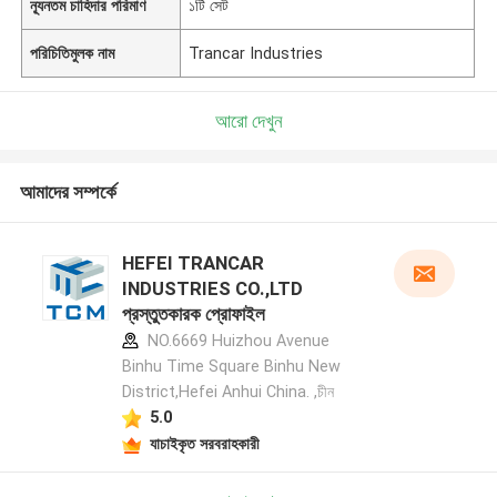
ন্যূনতম চাহিদার পরিমাণ
১টি সেট
পরিচিতিমুলক নাম
Trancar Industries
আরো দেখুন
আমাদের সম্পর্কে
HEFEI TRANCAR
INDUSTRIES CO.,LTD
প্রস্তুতকারক প্রোফাইল
NO.6669 Huizhou Avenue
Binhu Time Square Binhu New
District,Hefei Anhui China. ,চীন
5.0
যাচাইকৃত সরবরাহকারী