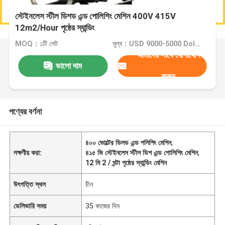
স্টেইনলেস স্টীল ডিশড এন্ড পোলিশিং মেশিন 400V 415V
12m2/Hour পৃষ্ঠের স্যান্ডিং
MOQ：১টি সেট
মূল্য：USD 9000-5000 Dollar per set
আমাদের সাথে যোগাযোগ
ভালো দাম
করুন
পণ্যের বর্ণনা
৪০০ ভোল্টের ডিলড এন্ড পলিশিং মেশিন
,
লক্ষণীয় করা:
৪১৫ ভি স্টেইনলেস স্টীল ডিশ এন্ড পোলিশিং মেশিন
,
12 মি 2 / ঘন্টা পৃষ্ঠের স্যান্ডিং মেশিন
উৎপত্তি স্থল
চীন
ডেলিভারি সময়
35 কাজের দিন