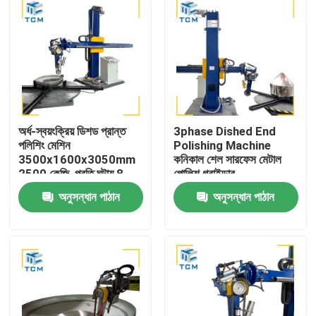
অর্ধ-স্বয়ংক্রিয় ডিশড প্রান্ত
3phase Dished End
পলিশিং মেশিন
Polishing Machine
3500x1600x3050mm
কনিকাল শেল সারফেস মেটাল
2500 কেজি, প্রতি ঘন্টায় 8-
পোলিশ গ্রাইন্ডার
12 বর্গমিটার কর্মদক্ষতা সহ
অনুসন্ধান পাঠান
অনুসন্ধান পাঠান
বাড়ি
পণ্য
আমাদের সম্বন্ধে