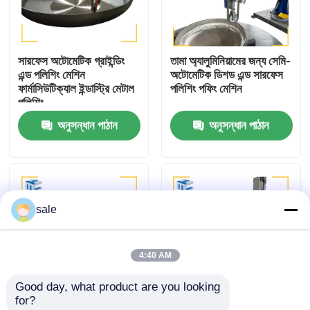
কারখানা পরিদর্শন
সারফেস অটোমেটিক গ্রাইন্ডিং
তামা অ্যালুমিনিয়ামের জন্য সেমি-
এন্ড পলিশিং মেশিন
অটোমেটিক ডিশড এন্ড সারফেস
গুণমান নিয়ন্ত্রণ
ফার্মাসিউটিক্যাল ইন্ডাস্ট্রি মেটাল
পলিশিং পফিং মেশিন
পলিশিং
অনুসন্ধান পাঠান
অনুসন্ধান পাঠান
আমাদের সাথে যোগাযোগ করুন
খবর
sale
মামলা
4:40 AM
একটি উদ্ধৃতি অনুরোধ
Good day, what product are you looking 
for?
ট্যাংক পোলিশিং মেশিন
ইস্পাত জাহাজের মাথা পৃষ্ঠের
এলিলিপসাইডাল হেড ডিশড এন্ড