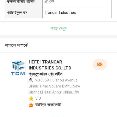
ন্যূনতম চাহিদার পরিমাণ
১টি সেট
পরিচিতিমুলক নাম
Trancar Industries
আরো দেখুন
আমাদের সম্পর্কে
HEFEI TRANCAR
INDUSTRIES CO.,LTD
প্রস্তুতকারক প্রোফাইল
NO.6669 Huizhou Avenue
Binhu Time Square Binhu New
District,Hefei Anhui China. ,চীন
5.0
যাচাইকৃত সরবরাহকারী