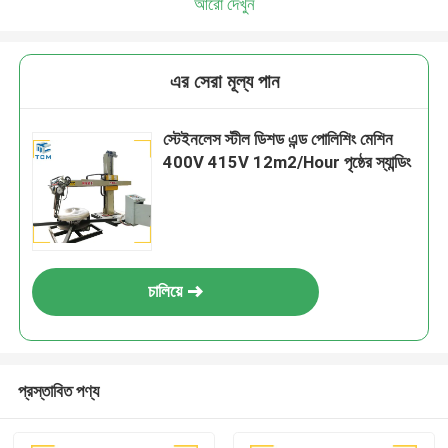
আরো দেখুন
এর সেরা মূল্য পান
স্টেইনলেস স্টীল ডিশড এন্ড পোলিশিং মেশিন
400V 415V 12m2/Hour পৃষ্ঠের স্যান্ডিং
চালিয়ে
প্রস্তাবিত পণ্য