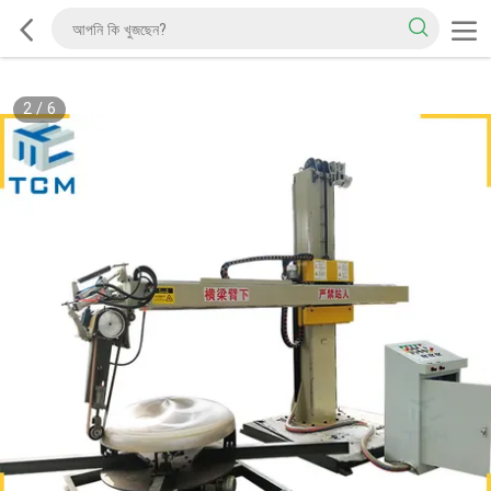
2
/
6